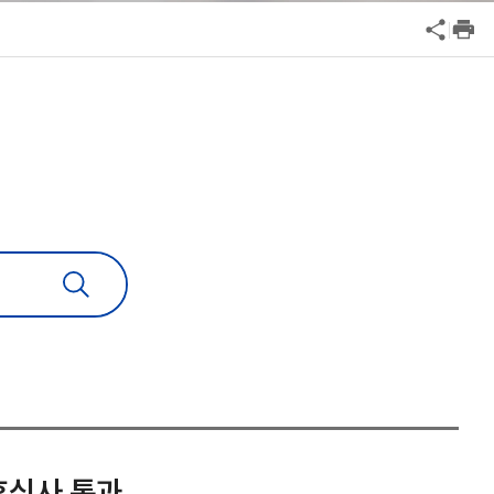
공익신고
기업성장응답센터
신고내역보기
사후심사 통과