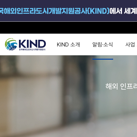
KIND 소개
알림·소식
사업
지원공고
국가별 PPP
공사개요
해외 인프라협력센터 및
진출가이드
운영
해외 인프라
지원사업
설립목적
PPP 동향 및
해외 PPP동향 · 정책 
중소·중견기업 지원
연혁
진출전략
정책사업
비전 및 미션
해외진출 지원
사업분야
해외인프라도시개발
맞춤형 지원상담
사업모델
타당성조사(F/S)
제안서작성