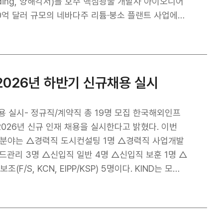
anding, 양해각서)를 호주 핵심광물 개발사 아이오니어
ement and Construction, 설계·조달·시공) 참여
업은 미국 네바다주에서 리튬과 붕소를 생산하는 핵심
ergy Storage System, 배터리 에너지저장장치)
망 구축에 기여할 수 있는 전략적 인프라 사업으로 평
026년 하반기 신규채용 실시
E)로부터 약 10억 달러 규모의 대출 보증을 확정받은 프로
 정책과도 부합한다. DOE 금융지원과 KIND의 투자
업의 EPC 참여와 핵심 광물 공급망 확보에도 기여할
용 실시- 정규직/계약직 총 19명 모집 한국해외인프
화를 위해 핵심 광물의 자국 내 생산 확대를 적극 추
2026년 신규 인재 채용을 실시한다고 밝혔다. 이번
 위해 PIS(Plant·Infrastructure·Smart
 분야는 △경력직 도시컨설팅 1명 △경력직 사업개발
극 활용하고 있으며, 석유·가스, 발전, 송배전망, 핵심
드관리 3명 △신입직 일반 4명 △신입직 보훈 1명 △
지원하고 있다. 이번 협력은 이러한 한미 양국의 정책
S, KCN, EIPP/KSP) 5명이다. KIND는 모든
사례다. KIND는 지분투자와 금융지원, 우리 기업의
여부, 가족관계, 신체적 조건, 출신 지역 등 직무와 무
기업의 해외 인프라 시장 진출 확대를 적극 지원할 계
사를 진행할 예정이다. 특히 신입직 채용에는 AI 면
체결되어 있어, 향후 한국 기업의 안정적인 핵심 광물
용도 함께 추진한다. 취업지원대상자(보훈), 등록장