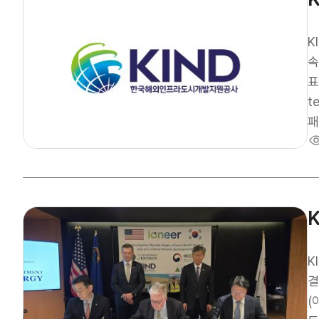
K
속
표준
t
패
초
하
요
다
있
과
선
K
결
(