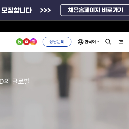
상담문의
한국어
부처 및
ESG 경영전략
인사·채용비리
관기관
신고
ND의 글로벌
관리
ESG 추진체계
외기관
안심변호사
ESG 경영 선언문
익명제보시스템
구기관
1단계
(부패알리오)
환경경영방침
계자료
2단계
청탁금지법
고객서비스헌장
위반신고
ESG 추진실적
부패방지법
프라해외수출지원펀드
의견수렴
위반신고