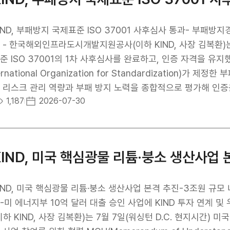
IND, 부패방지 국제표준 ISO 37001 사후심사 통과- 부패
 - 한국해외인프라도시개발지원공사(이하 KIND, 사장 김복
 ISO 37001의 1차 사후심사를 완료하고, 인증 자격을 유지했다고 밝혔다. ISO 37001은 국제
ernational Organization for Standardization
 리스크 관리 역량과 부패 방지 노력을 종합적으로 평가해 인증을 부
1,187
2026-07-30
 취득했으며, ISO 37001이 2025년 개정됨에 따라 변경
고, 이에 따른 부패방지경영시스템을 지속적으로 운영해 왔다. 
구사항과 KIND의 부패방지 방침 및 목표에 따라 경영시스템
. 심사 결과, KIND는 부패방지경영시스템을 표준 요구사항과 
KIND, 미국 핵심광물 리튬·붕소 생산사업 
는 것으로 평가받아 ISO 37001 인증 자격을 유지하게 됐다. 
 윤리를 기반으로 한 경영시스템을 지속적으로 운영해 왔음을 보
과 내부 교육을 통해 청렴 문화를 정착시키고, 공직 윤리를 확
IND, 미국 핵심광물 리튬·붕소 생산사업 본격 추진-3조원 규모
-미 에너지부 10억 달러 대출 승인 사업에 KIND 투자 연
이하 KIND, 사장 김복환)는 7월 7일(워싱턴 D.C. 현지시간