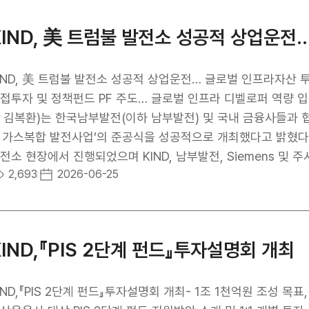
성을 바탕으로 사업 개발 및 투자 지원 역할을 수행하고, 해
회를 발굴하고, 참여 건설기업의 현지 진출을 전방위 지원할 
 노하우를 제공함으로써 협약기관은 해외공항 개발사업의 발굴부터
기적인 ‘원팀’ 협력체계를 구축한다는 계획이다. 공항 PPP 사업
적으로 연결되어야 하는 고부가가치 융복합 인프라 분야다. 따
IND, 美 트럼불 발전소 성공적 상업운전… 글로벌 인프라자산 투
하우, 현지 네트워크가 결합된 원팀의 시너지 창출이 수주 성패를 가르는 핵심
접투자 및 정책펀드 PF 주도… 글로벌 인프라 디벨로퍼 역량 입
항운영사 및 글로벌 디벨로퍼와 협력하여 우즈베키스탄, 몬테네
 김복환)는 한국남부발전(이하 남부발전) 및 국내 금융사들과 협
, 중남미·중동·동남아 지역 등에서 신규 사업 기회를 적극 발굴 
) 가스복합 발전사업’의 준공식을 성공적으로 개최했다고 밝혔다. 준공식은 현지시간 24일 미국 오하이오주 트
프라 PPP 사업을 공동으로 발굴하고 관련 정보를 공유한다. 
전소 현장에서 진행되었으며 KIND, 남부발전, Siemens 및 
2,693
2026-06-25
하며, 국내 참여기업 간의 네트워크 구축과 유망국 대상 비즈니
들이 참석했다. 이번 사업은 미국 오하이오주 트럼불 카운티에 953MW급 가스복합발전소를 건설·운영하는
와 공동 마케팅을 통해 우리 기업의 해외 진출 기회를 다각도로 
형 프로젝트로, 총 사업비만 약 12억 달러(한화 약 1조 8,000억 원 이상)에 달한다. 트
사업은 글로벌 경험 및 전문 역량을 보유한 소수의 운영사 및 
운전을 개시한 이후 북미 최대 전력시장인 PJM을 통해 인근 
략에 따라 경쟁구도가 형성되고 있다”며, “KIND는 선별적인 
다. 이를 통해 사업 초기부터 수익 기반을 확보하였으며, 향후
KIND,『PIS 2단계 펀드』투자설명회 개최
을 통해, 우리 기업의 해외공항 개발사업 참여 기회를 지속적으
실질적인 투자 성과 창출 단계에 진입했다는
 크며, 특히 KIND가 기획 단계부터 참여해 우리기업의 북미 인프라 시장 진출을 이끈 대표적인 민관 협
 모델로 평가된다. KIND는 본 사업에 지분 투자자로 참여하여
IND,『PIS 2단계 펀드』투자설명회 개최- 1조 1천억원 조성 목표