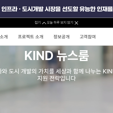
접기
오늘 하루 보지 않기
 소개
프로젝트 소개
정보공개
고객참여
KIND 뉴스룸
 사무소
경영진 소개
KIND 소식
전체사업
팀코리아 구성 및 사업제안
경영공시
윤리헌장
직접투자
정부
유
와 도시 개발의 가치를 세상과 함께 나누는 KI
조직도 및 연락처
보도자료
직접투자사업
금융자문
기타
인권경영헌장
정책펀드 
분석
국
지원 전략입니다
글로벌 네트워크
뉴스레터
정책펀드사업
실천서약
연
PIS 
브로슈어 · 리플렛
F/S 지원사업
이행지침
통
PIS 
홍보영상
KCN 및 EIPP 사업
인권경영 게시판
사업
GIF
카드뉴스
녹색인