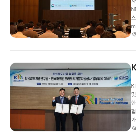
벌
자
한
N
t
스
이
m
금
자
어
P
되
회
(
하기 
럼
억
다
했다. KIND 관계자는 “이번 행사를 통해 P
로
실
K
활
및
업
한
히
협
며
가
적