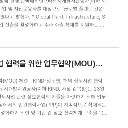
달 구조를 구축했다. 이처럼 탄탄한 금융 기반을 마련
투자 상담 진행 한국해외인프라도시개발지원공사(이하 KI
al로부터 2023년 ‘올해의 계약(Power Deal of
리 기업 및 자산운용사를 대상으로 '글로벌 플랜트·건설·
 했다. 본 상은 매년 전 세계 주요 사업의 프로젝트 파
다. * Global Plant, Infrastructure, S
등을 종합 평가해 수여하는 상으로, 본 사업은 우수한
 사업 진출을 활성화하고 수주·수출 확대를 지원하는 투
의 활약은 국내 중소·중견기업과의 동반성장으로도 이
펀드* 조성을 촉진하기 위해 마련되었다. 설명회에서는
에, EPC(설계·조달·시공) 계약에 국산 기자재가 활용
제 펀드 투자 사례 등을 공유하는 시간을 가졌다. 설명
장에 국내 기업들이 동반 진출하여 약 4,300만 달러
진행되었다. * 특정 프로젝트에 투자
기여했다. KIND 관계자는 “이번 미(美) 오하이오주 트
KIND, 한국철도기술연구원과 해외 철도사업 협력을 위한 업무협약(MOU) 체결
ND의 글로벌 인프라 디벨로퍼 및 금융 구조화 역량을
으며, 현재까지 2,600억원 규모의 투자승인을 달성
 및 국내 금융사들과 긴밀한 협력 체제를 유지하여 글
 것”이라고 밝혔다.
앞으로도 PIS 펀드를 비롯한 다양한 정책금융 플랫폼을
MOU) 체결 - KIND-철도연, 해외 철도사업 협력
. 한편, 이날 행사에는 국토교통부를 비롯해 우리 기
시개발지원공사(이하 KIND, 사장 김복환)는 23일
회에서는 PIS펀드를 통해 투자된 사업 사례들을 상세
철도사업 관련 상호협력의 기틀을 마련하기 위해 업무
과 해외 수주·수출 연계 진출 전략을 구체적으로 공유하
시장에서의 민관협력사업(PPP)이 지속적으로 확대되는
활성화하기 위한 양 기관 간 상호 협력체계 구축을 목
 관련 정보 공유 및 협업을 위한 네트워크 구축·교류