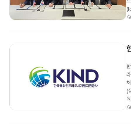
트
(Ion
대
를
광
등
가
젝
연
한
것
라
진
채
C
(
광
육
방
전
E
관
획
접