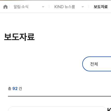
K-City Network
알림·소식
KIND 뉴스룸
보도자료
EIPP
국제감축사업 타당
KIND 소개
공지사항
KIND 소식
알림·소식
KIND 뉴스룸
보도자료
국제협력
보도자료
사업 소개
채용정보
뉴스레터
프로젝트 소개
브로슈어 ·
정보공개
홍보영상
고객참여
카드뉴스
총
92
건