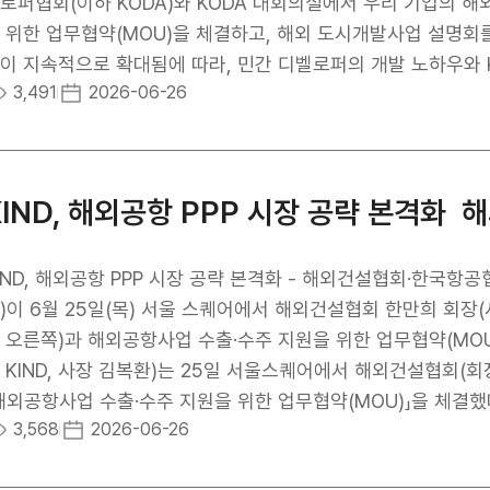
젝트를 공동으로 기획하고 우리 기업의 해외 수주를 지원하기 위
로퍼협회(이하 KODA)와 KODA 대회의실에서 우리 기업의 
제발전경험공유사업(KSP)을 확대한 모델로, 협력국의 경제성
 위한 업무협약(MOU)을 체결하고, 해외 도시개발사업 설명회
당성조사를 3~5년간 종합 지원한다. 올해로 2년 차를 맞이한 필
이 지속적으로 확대됨에 따라, 민간 디벨로퍼의 개발 노하우와 
3,491
2026-06-26
 및 혁신 추진을 위해 한국 정부에 공식 요청하면서 추진됐다. 필
를 구축하여 우리 기업의 해외 진출을 실질적으로 지원하기 위
을 통한 정부 효율성과 투명성 제고가 핵심 과제로 설정된 데 따른 
업 진출에 관심이 있는 주요 기업 관계자들을 대상으로 해외 도
협약(MOU)을 체결한 이후 e-클라우드 인프라 고도화, 국가 
사업 지원체계 및 주요 지원 프로그램 등 KIND의 지원제도를
 2년째 이어가고 있다. 이번 사업은 전자정부 실현을 통한 필리
개했다. 이어진 질의응답을 통해 우리 기업이 해외사업 추진 시 
/25년 전자정부 마스터플랜과 데이터센터 개발계획 수립을 시작
적인 협력 방안을 모색하는 시간을 가졌다. 협약에 따라 양 기관
조사와 정부 데이터센터 구축 모델 설계를 진행해 왔다. 향후 2
 기관 및 기업과의 공동 협력 네트워크 구축, 협약기관 간 상호
터센터 연계사업으로 확장해 나갈 계획이다.
 사업을 발굴하고 추진해 나갈 계획이다. KIND 김복환 사장은 
D, 해외공항 PPP 시장 공략 본격화 - 해외건설협회·한국항공협회와 협력체계 구축△ KIND 김복환 사장(사진 왼
에서 해외 도시개발 시장은 우리 디벨로퍼들에게 새로운 돌파구가
)이 6월 25일(목) 서울 스퀘어에서 해외건설협회 한만희 회장
량과 KODA의 민간 개발 노하우를 결합해, 우리 기업들이 리
 오른쪽)과 해외공항사업 수출·수주 지원을 위한 업무협약(M
출할 수 있도록 든든한 마중물 역할을 하겠다”고 밝혔다.
 KIND, 사장 김복환)는 25일 서울스퀘어에서 해외건설협회(
해외공항사업 수출·수주 지원을 위한 업무협약(MOU)」을 체결했
3,568
2026-06-26
 발주되는 해외공항 사업이 전 세계적으로 확대되는 추세에 
위한 세 기관간의 협력체계를 구축하고자 마련됐다. KIND는 국토교통부 타당성조사 지원사업 운영 및 금융·투자 전