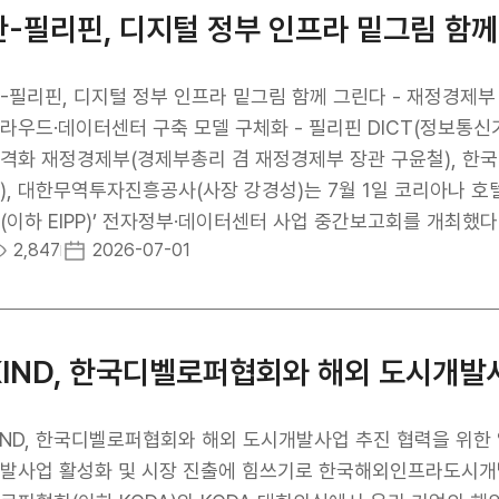
급망 확보에도 긍정적인 효과가 예상된다. KIND는 이번 사업
인, 저소득층, 다문화가정, 자립준비청년, 경력보유여성 등 사
한-필리핀, 디지털 정부 인프라 밑그림 함
할 수 있는 기반을 확대하고, 정책금융 및 투자 역량을 활용해
을 부여한다. 지원서 접수는 7월 15일 오후 5시까지 진행된다
D 김복환 사장은 “이번 미국 리튬·붕소 사업은 한미 양국의 에너지 인프라 협력과 정책금융 연계를 바
지(https://kind.career.co.kr)에서 확인할 수 있으며, 문의는 채용 홈페이지 Q&amp;
으로 추진되는 대표적인 협력 사례”라며, “KIND는 앞으로도 
006-6151)를 통해 가능하다. KIND 관계자는 "해외 인프라
필리핀, 디지털 정부 인프라 밑그림 함께 그린다 - 재정경제부 EIPP(경제혁신 파트너십 프로그램) 통해 전자정부
심 공급망과 에너지 인프라 시장에 보다 적극적으로 진출할 수 
 비전과 목표를 함께 실현해 나갈 계획"이라며 "역량 있는 인재
라우드·데이터센터 구축 모델 구체화 - 필리핀 DICT(정보통신
IND는 국토교통부 산하 공공기관으로 우리 기업의 해외 인프
격화 재정경제부(경제부총리 겸 재정경제부 장관 구윤철), 한국
외투자개발사업 전문기관이다.
), 대한무역투자진흥공사(사장 강경성)는 7월 1일 코리아나 호
이하 EIPP)’ 전자정부·데이터센터 사업 중간보고회를 개최했다. 이번 보고회는 필리핀의 전자정부 클라우드 및 
2,847
2026-07-01
센터 모델 구체화를 위한 한국 측 연구 결과를 공유하고 향후 
 필리핀 정보통신기술부(DICT) 사라 마리아 Q. 시손(Sarah Ma
ria Victoria Castro) 차관보 등 13명의 필리핀 대표단
유받고, 향후 필리핀 내 클라우드·데이터센터 기술 실증과 시범
한 기간 필리핀 대표단은 한국의 주요 데이터센터를 방문하고 
즈니스 파트너십을 모색하는 일정도 진행할 예정이다. 또한, 이
 협력 기반을 마련한다는 점에서도 의미가 있다. 향후 클라우드,
IND, 한국디벨로퍼협회와 해외 도시개발사업 추진 협력을 위한 업
(AX)과 디지털 전환(DX) 분야에서 한국 기업의 진출 확대가 기
발사업 활성화 및 시장 진출에 힘쓰기로 한국해외인프라도시개발지