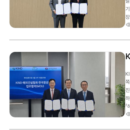
로
벨
경
기
타
장
환
크
환
사
무
발
을
소
4
질
성
련
이
력
KIN
황
쪽
역
진
창
하
「
로
기 