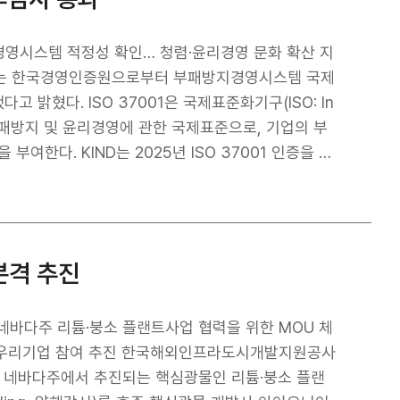
방지경영시스템 적정성 확인… 청렴·윤리경영 문화 확산 지
환)는 한국경영인증원으로부터 부패방지경영시스템 국제
표준화기구(ISO: In
)가 제정한 부패방지 및 윤리경영에 관한 국제표준으로, 기업의 부
여한다. KIND는 2025년 ISO 37001 인증을 최
된 표준의 요구사항을 반영해 부패방지경영매뉴얼을 개정
2026년 7월 진행된 1차 사후심사에서는 개정 표준의
이 적절하게 수립·운영되고 있는지를 종합적으로 점검했
조직의 방침 및 목표에 따라 적정하게 수립·운영하고
본격 추진
이는 KIND가 부패 리스크에 대한 이해도가 높고, 청렴
여주는 성과다. KIND는 앞으로도 지속적인 제도 개
립하는 데 힘쓰겠다고 밝혔다.
 네바다주 리튬·붕소 플랜트사업 협력을 위한 MOU 체
계 및 우리기업 참여 추진 한국해외인프라도시개발지원공사
) 미국 네바다주에서 추진되는 핵심광물인 리튬·붕소 플랜