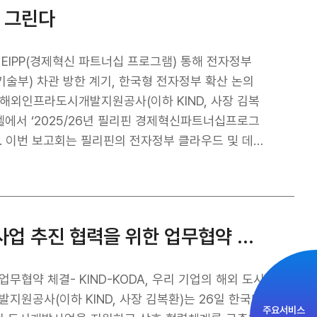
을 통해 해외 정부 기관과 함께 투자개발형 사업으로 참
회적 취약계층 지원자에게는 관련 기준에 따라 우대 가
께 그린다
 우리 기업의 해외수주 확대와 사업 추진을 적극 지원
. 채용과 관련한 세부 사항은 공사 홈페이지와 채용 홈
A 게시판 또는 콜센터(02-
미국 내 전략 인프라 투자를 확대하고, 우리 기업들이
·도시개발 분야의 전문성을 갖춘 우수 인재를 확보해 공사
있도록 지원하겠다”고 밝혔다.
들의 많은 관심과 지원을 기대한다"고 말했다. 한편,
기술부) 차관 방한 계기, 한국형 전자정부 확산 논의
라·도시개발 분야 투자개발사업을 지원하기 위해 설립된
해외인프라도시개발지원공사(이하 KIND, 사장 김복
텔에서 ‘2025/26년 필리핀 경제혁신파트너십프로그
데이
추진 방향을 함께 논의하기 위해 마련됐다. 이 자리에
ria Q. Sison) 차관과 마리아 빅토리아 카스트로(M
이 참석했다. 필리핀 대표단은 한국의 전자정부 구축 경험을
 운영을 위한 마스터플랜 수립 방안을 논의했다. 이번
KIND, 한국디벨로퍼협회와 해외 도시개발사업 추진 협력을 위한 업무협약 체결
국내 클라우드 서비스 기업들과 면담하며 양국 간의
번 사업은 필리핀 디지털 인프라 시장에서 우리 기업
 데이터센터, 정보보안, 시스템 통합을 비롯한 AI 전
무협약 체결- KIND-KODA, 우리 기업의 해외 도시
대된다. 한편, EIPP는 재정경제부가 협력국 인프라 프
원공사(이하 KIND, 사장 김복환)는 26일 한국디
주요서비스