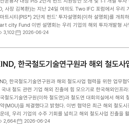
인프라펀드(GIF) 등 정책펀드를 적극 활용해 안정적인 자금 조
산운용사 대상 PIS 2단계 펀드 지원방안 소개 및 1:1 개별 
 결과, 본 프로젝트는 건설 단계에서 세계적 금융 전문지인 IJ Glob
D, 사장 김복환)는 지난 24일 여의도 Two IFC 포럼에서 우
he Year)’을 수상하며 국제 금융 시장에서 우수성을 인정받기도
마트시티(PIS*) 2단계 펀드' 투자설명회(이하 설명회)를 개최하였다고 밝혔
낸싱(PF) 계약을 대상으로 금융구조, 혁신성, 시장 파급효과 
art city Fund 이번 설명회는 우리 기업의 해외 투자개발형
3,102
2026-06-24
융조달 구조와 사업성을 바탕으로 높은 평가를 받았다. KIND
사업을 발굴하는 한편, 블라인드 펀드 투자 승인 및 프로젝트 
졌다. KIND는 투자 리스크를 완화하는 안전판 역할을 하는 동시
IS 2단계 펀드의 주요 특징과 투자 가이드라인을 소개하고, 실
도록 적극 지원했다. 이를 통해 진입장벽이 높은 미국 인프라 시
 종료 후에는 관심 기업 및 운용사를 대상으로 하는 1:1 개별 투자 상담도 함께 
한화 약 655억 원) 규모의 기자재 수출 성과를 올리는 데 크게 
위해 개별 사업 발굴을 거쳐 조성하는 펀드 총 1조 1천억원 조성을 목표로 하는 PIS 2단계 펀드는 지난해 8월 7천
불 발전소의 성공적인 준공을 통해 북미 선진 전력시장에서 KI
원 규모의 블라인드 펀드 조성을 완료하고 본격적인 투자에 나섰
시 한번 입증했다”라며, “이를 발판 삼아 앞으로도 한국 공기업
IS 2단계 펀드에 대한 시장의 높은 관심을 확인하고, 우리 기업들의 수요를
벌 인프라 시장에서 우리 기업들의 영토를 지속적으로 넓혀나갈
질적인 금융 지원으로 연계할 수 있는 발판을 마련했다.”며, “
IND, 한국철도기술연구원과 해외 철도사업 협력을 위한 업무협약(
용해 우리 기업의 해외 진출을 전방위로 지원하겠다”라고 밝혔다
 국내 철도 관련 기업 해외 진출에 힘 모으기로 한국해외인프라도
 및 자산운용사 관계자 100여명이 참석하였다. 특히 이번 설명
국철도기술연구원(이하 철도연)과 철도연 대회의실에서 해외 
 소개하고, 우리 기업 및 운용사의 PIS 2단계 펀드 활용 방안
약(MOU)을 체결했다고 밝혔다. 이번 협약은 최근 해외 철도
 참석자들의 큰 호응을 얻었다.
운데, 우리 기업의 수주 기회를 넓히고 해외 철도사업 진출을 
2,664
2026-06-24
으로 추진되었다. 협약에 따라 양 기관은 ▲해외 철도사업 시장