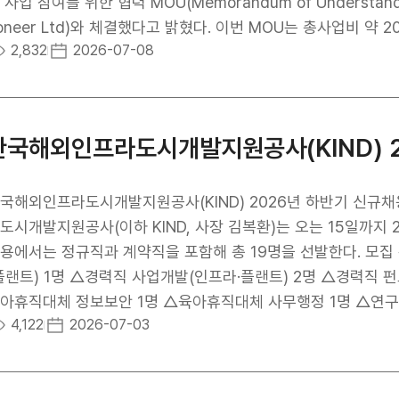
 사업 참여를 위한 협력 MOU(Memorandum of Underst
eer Ltd)와 체결했다고 밝혔다. 이번 MOU는 총사업비 약 20억 달러 규모의 네바다주 리튬·붕소 플랜트 사업에
2,832
2026-07-08
해 KIND의 지분투자와 우리 기업의 EPC(Engineering, Procur
 추진하기 위한 협력 기반을 마련하기 위해 체결되었다. 본 사
물 플랜트 사업으로, 리튬은 전기차 배터리와 BESS(Battery En
 첨단산업의 핵심 원료이다. 본 사업은 미국 내 핵심광물 공급
한국해외인프라도시개발지원공사(KIND) 2
된다. 특히 미국 에너지부(Department of Energy, DO
트로, 미국 정부가 추진 중인 핵심 광물 자립화 및 공급망 안정화
계를 바탕으로 사업의 안정적인 추진 기반을 마련하고, 우리 기
국해외인프라도시개발지원공사(KIND) 2026년 하반기 신규채
으로 기대된다. 최근 미국은 에너지 안보와 첨단산업 경쟁력 강
도시개발지원공사(이하 KIND, 사장 김복환)는 오는 15일까지 
하고 있다. 국토교통부도 우리 기업의 미국 에너지 인프라 시장 진출 확대를
용에서는 정규직과 계약직을 포함해 총 19명을 선발한다. 모집
ity, 플랜트·인프라·스마트시티) 펀드와 KIND 등 정책금융을 적
플랜트) 1명 △경력직 사업개발(인프라·플랜트) 2명 △경력직 펀
물 등 다양한 인프라 분야에서 실질적인 해외사업 성과 창출을 
아휴직대체 정보보안 1명 △육아휴직대체 사무행정 1명 △연구보조(F/
4,122
2026-07-03
향에 발맞춰 정책금융과 민간 기업의 해외사업 역량을 연계하는 
형을 블라인드 채용 방식으로 운영한다. 연령, 성별, 학력, 혼인 
PC 참여를 함께 추진하여 미국 핵심 광물 공급망 구축과 국내 
한 요소는 평가에서 제외하고, 지원자의 직무 역량을 중심으로 심
이다. 또한 본 사업은 국내 배터리 제조사와 일부 공급계약이 
을 새롭게 도입해 객관성과 공정성을 높일 계획이다. 사회형평채