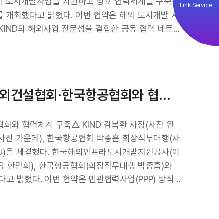
해 2020년부터 운영 중인 경제협력 사업이다. 기존
해외 도시개발사업을 지원하고 상호 협력체계를 구축하
Link Service
장에 필요한 대형 인프라 개발과 관련해 정책 자문과
를 개최했다고 밝혔다. 이번 협약은 해외 도시개발 시
리핀 EIPP는 2023년 3월 필리핀 정부가 디지털 전
KIND의 해외사업 전문성을 결합한 공동 협력 네트워
리핀 국가개발계획(2023~2028)에 따라 디지털 전
해 추진됐다. 업무협약 체결식에 이어 해외 도시개발
것이다. 양국은 2024년 10월 EIPP 추진 관련 업
시개발사업 설명회도 개최했다. KIND는 해외 투자개
통합 데이터센터 구축 등 전자정부 구현을 목표로 협력
 상세히 안내하고, 해외 도시개발사업 우수 진출 사례를
핀의 디지털 경제 전환 지원을 목표로 추진된다. 202
겪는 애로사항을 직접 청취하고, 향후 KIND와의 실
KIND, 해외공항 PPP 시장 공략 본격화 해외건설협회·한국항공협회와 협력체계 구축
으로 2025/26년에는 전자정부 클라우드 사전 타당
은 ▲ 해외 도시개발 시장 진출 관련 정보 교류 ▲ 관
026/27년까지 통합 클라우드 플랫폼 시범 구축과 데
 지원 등 해외 도시개발 관련 분야에서 다양한 공동 협
“최근 국내 부동산 개발 시장의 여건이 녹록지 않은 상
 될 것”이라며, “KIND의 해외 투자개발사업 추진
(사진 가운데), 한국항공협회 박종흠 회장직무대행(사
스크를 최소화하고 글로벌 무대에서 실질적인 성과를
OU)을 체결했다. 한국해외인프라도시개발지원공사(이
회장 한만희), 한국항공협회(회장직무대행 박종흠)와
다고 밝혔다. 이번 협약은 민관협력사업(PPP) 방식으
대응하고, 우리 기업의 해외공항개발사업진출을 지원하