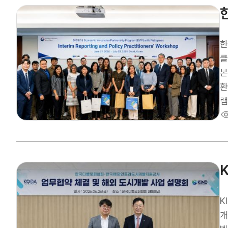
공
애
여
점
할 예정이다. KIN
페이
탕
2
한-
핵
의
클
K
본
해
환
램(
터
는
a
공
방
비
의
K
환
개