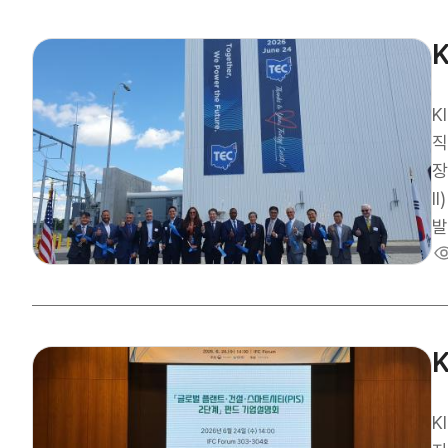
문
기
영
유
기
K
노
직
공
장
며
ll
인
발
석
요 관계자
최
대
발
업
전
있
력
다. 국내 공기업과 정책금융이 공동으로 참여한 해외 인프라 투자사업이 
점에서 의미가
력
K