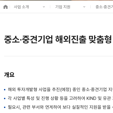
K-City Network
사업 소개
기업 지원
중소·중견
EIPP
국제감축사업 타당
KIND 소개
기업 지원
지원공고
알림·소식
사업발굴
지원사업
국제협력
중소·중견기업 해외진출 맞춤형
사업 소개
사업개발
중소·중견기
프로젝트 소개
금융지원
정보공개
투자승인사업관리
고객참여
개요
해외 투자개발형 사업을 추진(예정) 중인 중소·중견기업 지
각 사업별 특성 및 진행 상황 등을 고려하여 KIND 및 유
필요시, 관련 부서와 연계하여 보다 실질적인 지원을 받을 