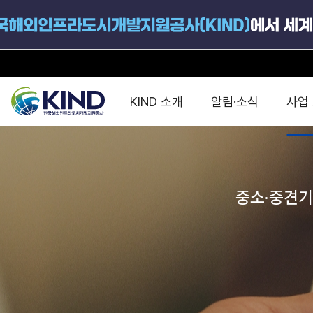
KIND 소개
알림·소식
사업
지원공고
국가별 PPP
공사개요
해외 인프라협력센터 및
진출가이드
운영
중소·중견기
지원사업
설립목적
PPP 동향 및
해외 PPP동향 · 정책 
중소·중견기업 지원
연혁
진출전략
정책사업
비전 및 미션
해외진출 지원
사업분야
해외인프라도시개발
맞춤형 지원상담
사업모델
타당성조사(F/S)
제안서작성