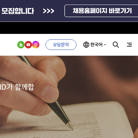
통계자료
방문예약
상담문의
한국어
신고센터
인사·채용비리 신고
부처 및
ESG 경영전략
인사·채용비리
안심변호사 익명제보시스템(부패알리오)
관기관
신고
ND가 함께합
관리
ESG 추진체계
청탁금지법 위반신고
외기관
안심변호사
ESG 경영 선언문
부패방지법 위반신고
익명제보시스템
구기관
1단계
(부패알리오)
환경경영방침
공익신고
계자료
2단계
청탁금지법
고객서비스헌장
기업성장응답센터
위반신고
ESG 추진실적
신고내역보기
부패방지법
프라해외수출지원펀드
의견수렴
위반신고