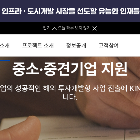
정보공개포털
접기
오늘 하루 보지 않기
공공데이터포털
 소개
프로젝트 소개
정보공개
고객참여
사업실명제
중소·중견기업 지원
 사무소
경영진 소개
KIND 소식
전체사업
팀코리아 구성 및 사업제안
경영공시
윤리헌장
직접투자
정부
안전경영
유
업의 성공적인 해외 투자개발형 사업 진출에 KI
조직도 및 연락처
보도자료
직접투자사업
금융자문
기타
인권경영헌장
정책펀드 
분석
국
니다.
글로벌 네트워크
뉴스레터
정책펀드사업
실천서약
연
PIS 
브로슈어 · 리플렛
F/S 지원사업
이행지침
통
PIS 
홍보영상
KCN 및 EIPP 사업
인권경영 게시판
사업
GIF
카드뉴스
녹색인