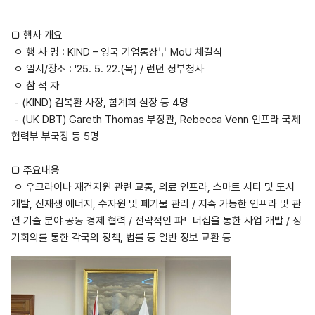
□
행사 개요
ㅇ 행 사 명
: KIND – 영국 기업통상부 MoU
체결식
ㅇ 일시
/
장소
: '25. 5. 22.(
목
) /
런던 정부청사
ㅇ 참 석 자
- (KIND)
김복환 사장
,
함계희 실장 등
4
명
- (UK DBT) Gareth Thomas 부
장관
, Rebecca Venn
인프라 국제
협력부 부국장 등
5
명
□
주요내용
ㅇ 우크라이나 재건지원 관련 교통
,
의료 인프라
,
스마트 시티 및 도시
개발
,
신재생 에너지
,
수자원 및 폐기물 관리
/
지속 가능한 인프라 및 관
련 기술 분야 공동 경제 협력
/
전략적인 파트너십을 통한 사업 개발
/
정
기회의를 통한 각국의 정책
,
법률 등 일반 정보 교환 등