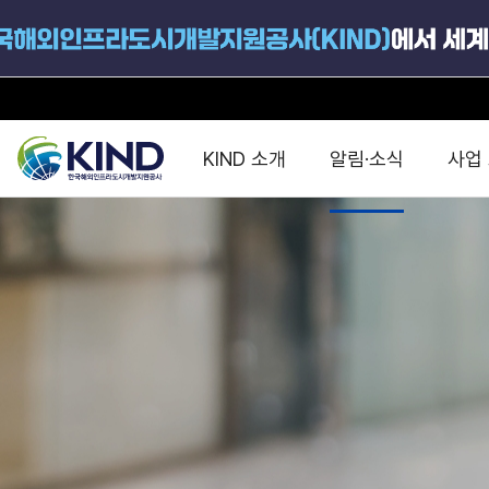
KIND 소개
알림·소식
사업
지원공고
국가별 PPP
공사개요
해외 인프라협력센터 및
진출가이드
운영
지원사업
설립목적
PPP 동향 및
해외 PPP동향 · 정책 
중소·중견기업 지원
연혁
진출전략
정책사업
비전 및 미션
해외진출 지원
사업분야
해외인프라도시개발
맞춤형 지원상담
사업모델
타당성조사(F/S)
제안서작성