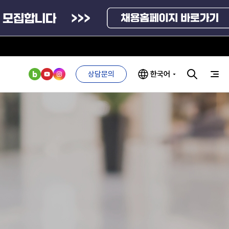
상담문의
한국어
부처 및
ESG 경영전략
인사·채용비리
관기관
신고
관리
ESG 추진체계
외기관
안심변호사
ESG 경영 선언문
익명제보시스템
구기관
1단계
(부패알리오)
환경경영방침
계자료
2단계
청탁금지법
고객서비스헌장
위반신고
ESG 추진실적
부패방지법
프라해외수출지원펀드
의견수렴
위반신고