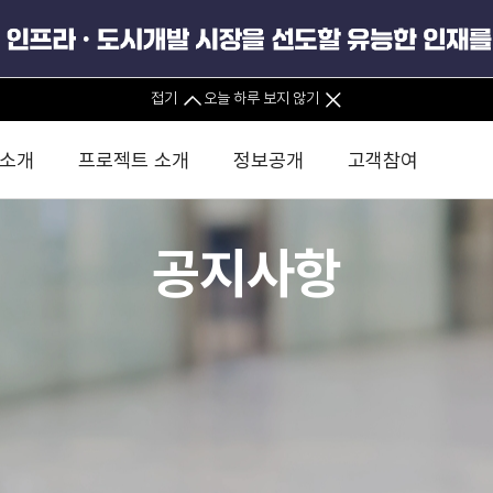
접기
오늘 하루 보지 않기
 소개
프로젝트 소개
정보공개
고객참여
공지사항
 사무소
경영진 소개
KIND 소식
전체사업
팀코리아 구성 및 사업제안
경영공시
윤리헌장
직접투자
정부
유
조직도 및 연락처
보도자료
직접투자사업
금융자문
기타
인권경영헌장
정책펀드 
분석
국
글로벌 네트워크
뉴스레터
정책펀드사업
실천서약
연
PIS 
브로슈어 · 리플렛
F/S 지원사업
이행지침
통
PIS 
홍보영상
KCN 및 EIPP 사업
인권경영 게시판
사업
GIF
카드뉴스
녹색인