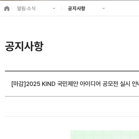
K-City Network
알림·소식
공지사항
EIPP
국제감축사업 타당
KIND 소개
공지사항
알림·소식
KIND 뉴스룸
국제협력
공지사항
사업 소개
채용정보
프로젝트 소개
정보공개
고객참여
[마감]2025 KIND 국민제안 아이디어 공모전 실시 안내 (4