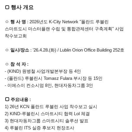
□
행사 개요
ㅇ
행 사 명
: 2026년도 K-City Network "폴란드 루블린
스마트도시 마스터플랜 수립 및 통합관제센터 구축계획" 사업
착수보고회
ㅇ
일시/장소
: '26.4.28.(화) / Lublin Orion Office Building 252호
ㅇ
참 석 자 :
- (KIND) 원병철 사업개발본부장 등 4인
- (폴란드) 루블린시 Tomasz Fulara 부시장 등 15인
- 이에스이 컨소시엄 8인, 현대자동차그룹 3인
□
주요내용 :
1) 26년 KCN 폴란드 루블린 사업 착수보고 실시
2) KIND-루블린시 스마트시티 협력 LoI 체결
3) 현대자동차그룹 스마트시티 솔루션 발표
4) 루블린 ITS 실증 후보지 현장조사