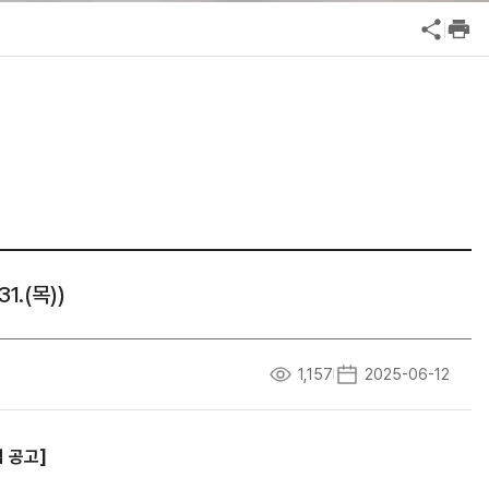
공익신고
기업성장응답센터
신고내역보기
.(목))
1,157
2025-06-12
집 공고
]