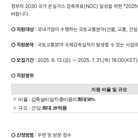
정부의
2030
국가 온실가스 감축목표
(NDC)
달성을 위한
『2025
바랍니다
.
○
지원대상
:
국내기업이 수행하는 국토교통분야
(
건물
,
교통
,
건설
○
지원분야
:
국토교통분야 국제감축실적이 발생할 수 있는 사업의
○
모집기간
: 2025. 6. 13.(금) ～ 2025. 7. 31.(목) 18:00(KST
○
지원범위
지원 비율 및 규모
ㅇ 비율 :
감축설비 설치 총비용의
최대 50%
ㅇ 규모 : 건당
최대 20억원
○
신청방법
:
우편 및 방문 접수