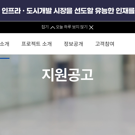
안전경영
접기
오늘 하루 보지 않기
 소개
프로젝트 소개
정보공개
고객참여
지원공고
 사무소
경영진 소개
KIND 소식
전체사업
팀코리아 구성 및 사업제안
경영공시
윤리헌장
직접투자
정부
유
조직도 및 연락처
보도자료
직접투자사업
금융자문
기타
인권경영헌장
정책펀드 
분석
국
글로벌 네트워크
뉴스레터
정책펀드사업
실천서약
연
PIS 
브로슈어 · 리플렛
F/S 지원사업
이행지침
통
PIS 
홍보영상
KCN 및 EIPP 사업
인권경영 게시판
사업
GIF
카드뉴스
녹색인