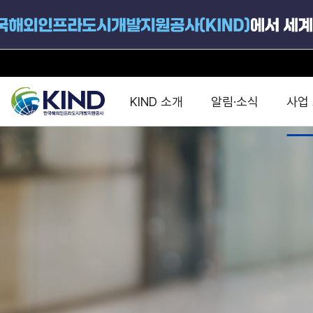
KIND 소개
알림·소식
사업
지원공고
국가별 PPP
공사개요
해외 인프라협력센터 및
진출가이드
운영
지원사업
설립목적
PPP 동향 및
해외 PPP동향 · 정책 
중소·중견기업 지원
연혁
진출전략
정책사업
비전 및 미션
해외진출 지원
사업분야
해외인프라도시개발
맞춤형 지원상담
사업모델
타당성조사(F/S)
제안서작성