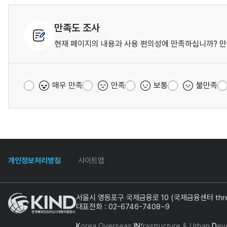
만족도 조사
현재 페이지의 내용과 사용 편의성에 만족하십니까? 만
매우 만족
만족
보통
불만족
개인정보처리방침
사이트맵
서울시 영등포구 국제금융로 10 (국제금융센터 three
대표전화 : 02-6746-7408~9
K
orea Overseas
IN
frastructure & Urban
D
ev