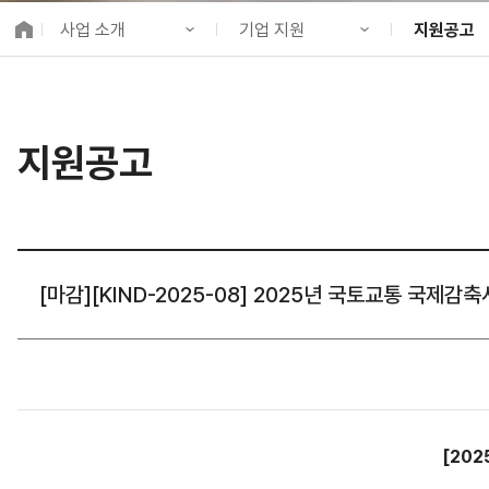
K-City Network
사업 소개
기업 지원
지원공고
EIPP
국제감축사업 타당
KIND 소개
기업 지원
지원공고
알림·소식
사업발굴
지원사업
국제협력
지원공고
사업 소개
사업개발
중소·중견기
프로젝트 소개
금융지원
정보공개
투자승인사업관리
고객참여
[마감][KIND-2025-08] 2025년 국토교통 국제감
[202