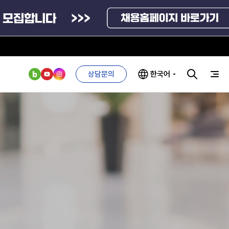
안심변호사 익명제보시스템(부패알리오)
청탁금지법 위반신고
부패방지법 위반신고
공익신고
기업성장응답센터
상담문의
한국어
신고내역보기
부처 및
ESG 경영전략
인사·채용비리
관기관
신고
관리
ESG 추진체계
외기관
안심변호사
ESG 경영 선언문
익명제보시스템
구기관
1단계
(부패알리오)
환경경영방침
계자료
2단계
청탁금지법
고객서비스헌장
위반신고
ESG 추진실적
부패방지법
프라해외수출지원펀드
의견수렴
위반신고