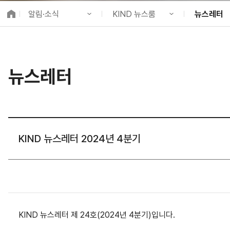
K-City Network
알림·소식
KIND 뉴스룸
뉴스레터
EIPP
국제감축사업 타당
KIND 소개
공지사항
KIND 소식
알림·소식
KIND 뉴스룸
보도자료
국제협력
뉴스레터
사업 소개
채용정보
뉴스레터
프로젝트 소개
브로슈어 ·
정보공개
홍보영상
고객참여
카드뉴스
KIND 뉴스레터 2024년 4분기
KIND 뉴스레터 제 24호(2024년 4분기)입니다.