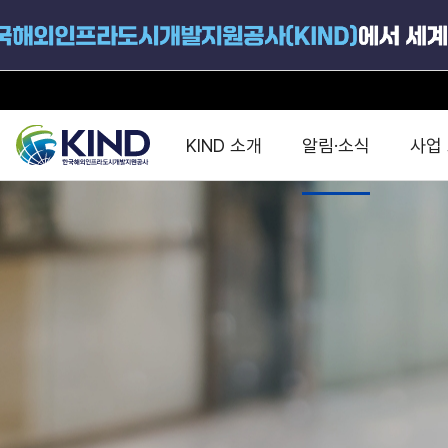
KIND 소개
알림·소식
사업
지원공고
국가별 PPP
공사개요
해외 인프라협력센터 및
진출가이드
운영
지원사업
설립목적
PPP 동향 및
해외 PPP동향 · 정책 
중소·중견기업 지원
연혁
진출전략
정책사업
비전 및 미션
해외진출 지원
사업분야
해외인프라도시개발
맞춤형 지원상담
사업모델
타당성조사(F/S)
제안서작성