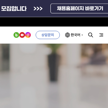
상담문의
한국어
부처 및
ESG 경영전략
인사·채용비리
관기관
신고
관리
ESG 추진체계
외기관
안심변호사
ESG 경영 선언문
익명제보시스템
구기관
1단계
(부패알리오)
환경경영방침
계자료
2단계
청탁금지법
고객서비스헌장
위반신고
ESG 추진실적
부패방지법
프라해외수출지원펀드
의견수렴
위반신고