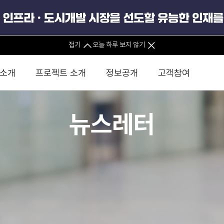
접기
오늘 하루 보지 않기
 소개
프로젝트 소개
정보공개
고객참여
뉴스레터
 사무소
경영진 소개
KIND 소식
전체사업
팀코리아 구성 및 사업제안
경영공시
윤리헌장
직접투자
정부
유
조직도 및 연락처
보도자료
직접투자사업
금융자문
기타
인권경영헌장
정책펀드 
분석
국
글로벌 네트워크
뉴스레터
정책펀드사업
실천서약
연
PIS 
브로슈어 · 리플렛
F/S 지원사업
이행지침
통
PIS 
홍보영상
KCN 및 EIPP 사업
인권경영 게시판
사업
GIF
카드뉴스
녹색인