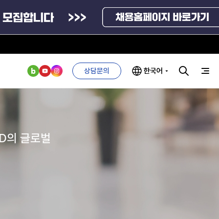
상담문의
한국어
부처 및
ESG 경영전략
인사·채용비리
관기관
신고
ND의 글로벌
관리
ESG 추진체계
외기관
안심변호사
ESG 경영 선언문
익명제보시스템
구기관
1단계
(부패알리오)
환경경영방침
계자료
2단계
청탁금지법
고객서비스헌장
위반신고
ESG 추진실적
부패방지법
프라해외수출지원펀드
의견수렴
위반신고