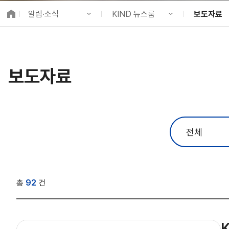
K-City Network
알림·소식
KIND 뉴스룸
보도자료
EIPP
국제감축사업 타당
KIND 소개
공지사항
KIND 소식
알림·소식
KIND 뉴스룸
보도자료
국제협력
보도자료
사업 소개
채용정보
뉴스레터
프로젝트 소개
브로슈어 ·
정보공개
홍보영상
고객참여
카드뉴스
총
92
건