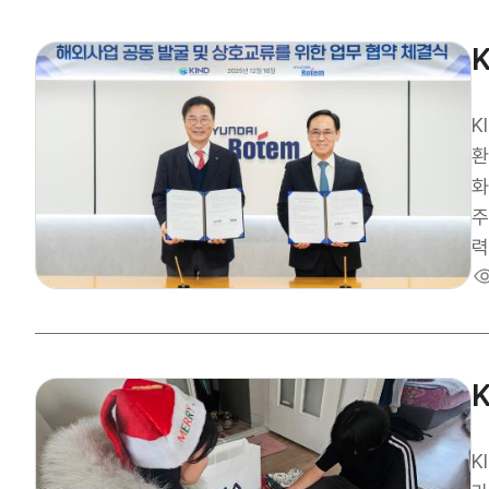
성
다
있
수
참
력
지
정
K
나갈 계획이다. 
환
국
화
하
주
해
력
“
업
루
영
다
설계
사
당
복
K