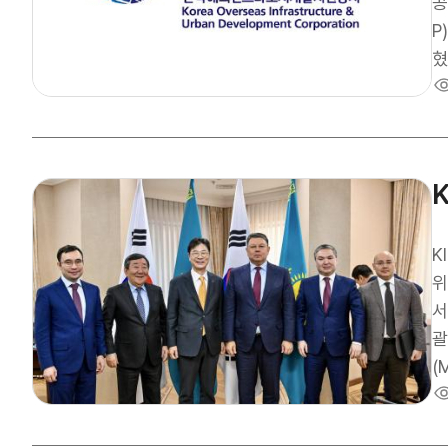
은
공
로
P
대
혔다. 이번 사업은 천연가스를 연료로 전력과
업
을
적
구
구
해
굴
발
장
K
분
위
포
서
정
괄
축
(
국
z
계획이다. KIND 김복환
한