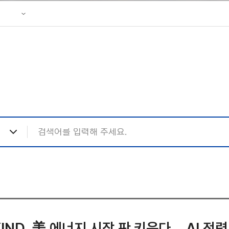
성조사
 리플렛