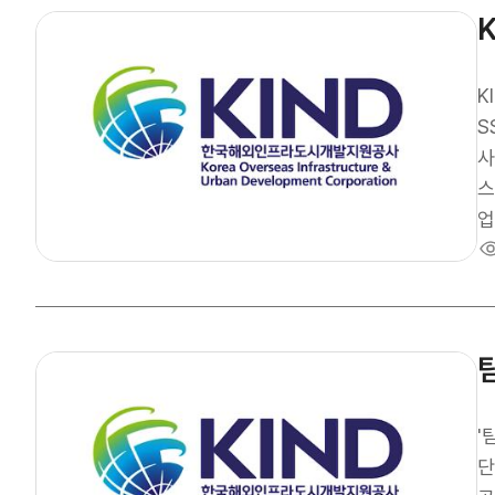
시 
을
는 
조
K
S
사
스
업
적
a
이
참
1
신
발
'
까
단