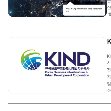
라
을
인
신
대
안
앞
을 
자
진
제고할 것으
션
개
는
KIND
력
하
e
전면 
지
및
하는 
폭
원회의