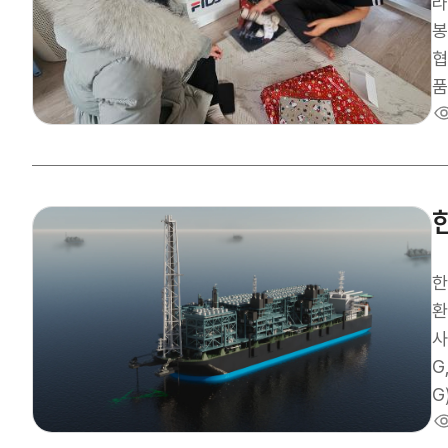
에
라
업
봉
와
협
하
품
달
문
중
2
울
G
큼
한
를
환
양
사
G
G
이