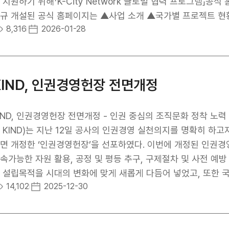
 시장 진출을 뒷받침하는 공공 플랫폼으로서의 역할을 수행하고 있다. KIND 관계자는 “미국은 에너지
 지원하기 위해「K-City Network 글로벌 협력 프로그램」공
프라 투자가 동시에 확대되고 있는 핵심 시장”이라며, “이번 텍
규 개설된 공식 홈페이지는 ▲사업 소개 ▲국가별 프로젝트 현
8,316
2026-01-28
하고, 다양한 형태의 금융 지원을 통해 미국 내 에너지·인프라 사업을
내 ▲공지사항 등 프로그램 전반에 대한 정보를 국·영문으로 제
으로도 재생에너지, 에너지저장장치, 친환경 인프라 분야를 중
더욱 쉽게 이해하고 활용할 수 있도록 구성되었다. 특히, 홈페이지를 통한 사업 관련 문의 대응 체계를 마련하고, 추
를 확대하며, 공공성과 수익성을 동시에 고려한 해외 인프라 투
 현황 및 주요 성과를 직관적으로 제공함으로써 해외 협력 파트
로 기대된다. K-City Network 사업은 해외 정부와의 G2G협력을 기반으로 스마트 도시계획, 스마트 솔루
KIND, 인권경영헌장 전면개정
 계획을 수립하여 잠재력 높은 유망사업을 발굴하고 실증사업까
발 및 스마트시티 시장 진출 등, 한국형 스마트도시 조성 경험과 노하우 확산
 이번 공식 홈페이지 개설을 계기로 사업 정보 제공과 신청·운
, 인권경영헌장 전면개정 - 인권 중심의 조직문화 정착 노력 - 한국해외인프라도시개발지원공사(사장 김복환, 이
 파트너와의 소통을 강화하여 사업의 인지도와 활용도를 점진적으로 확대해 나갈 계획이
 KIND)는 지난 12일 공사의 인권경영 실천의지를 명확히 하
twork 사업 공모에 대한 자세한 사항은 공식 홈페이지(kcitynetw
개정한 ‘인권경영헌장’을 선포하였다. 이번에 개정된 인권경영헌장에는 공급망에 대한 인권정책, 국내외 환경 및
속가능한 자원 활용, 공정 및 평등 추구, 구제절차 및 사전 예방
 설립목적을 시대의 변화에 맞게 새롭게 다듬어 넣었고, 또한
14,102
2025-12-30
가치를 헌장에 담기 위해 노력하였다. 헌장의 개정과정에는 공사 임직원뿐 아니라 다양한 이해관계자들의 의견을
넓게 수렴했으며 국가인권위원회의 인권자료를 참고하고, 외부
 심의를 통해 새 헌장이 확정되었다. 개정된 인권경영헌장은 향후 인권경영헌장 및 이행지침 공포, 홈페이지 공