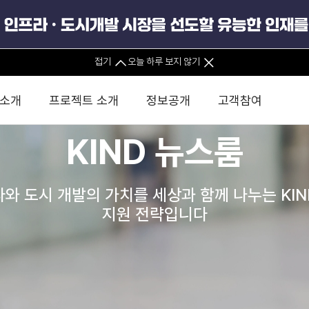
접기
오늘 하루 보지 않기
 소개
프로젝트 소개
정보공개
고객참여
KIND 뉴스룸
 사무소
경영진 소개
KIND 소식
전체사업
팀코리아 구성 및 사업제안
경영공시
윤리헌장
직접투자
정부
유
와 도시 개발의 가치를 세상과 함께 나누는 KI
조직도 및 연락처
보도자료
직접투자사업
금융자문
기타
인권경영헌장
정책펀드 
분석
국
지원 전략입니다
글로벌 네트워크
뉴스레터
정책펀드사업
실천서약
연
PIS 
브로슈어 · 리플렛
F/S 지원사업
이행지침
통
PIS 
홍보영상
KCN 및 EIPP 사업
인권경영 게시판
사업
GIF
카드뉴스
녹색인