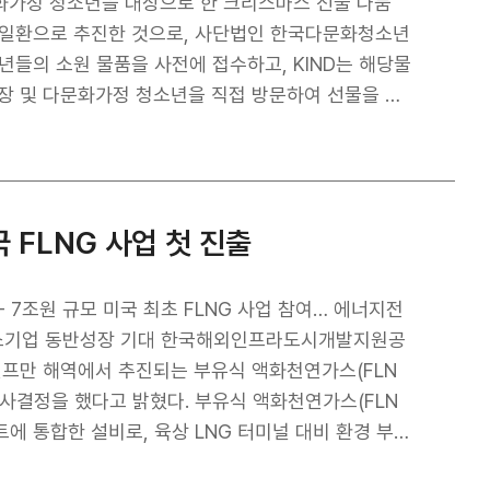
 통해 KIND는 현대로템과 함께 해외 철도 PPP 사
문화가정 청소년을 대상으로 한 크리스마스 선물 나눔
겠다”라고 말했다. 이번 협약 체결을 계기로 KIND
의 일환으로 추진한 것으로, 사단법인 한국다문화청소년
 다져온 지역을 중심으로 공동 추진사업을 적극 발굴
년들의 소원 물품을 사전에 접수하고, KIND는 해당물
 대응해 나갈 계획이다.
장 및 다문화가정 청소년을 직접 방문하여 선물을 전
개발을 수행하는 공공기관으로, 다수의 국가 및 다양한
D는 올해 사회공헌 집중 분야를 ‘문화 다양성 존
 있다. 이에 따라, KIND는 연초에도 지역아동센터에
청소년 대상 사회공헌을 지속적으로 확대하고 있다.아
 FLNG 사업 첫 진출
있으며, 기관의 역할과 전문성을 살린 사회공헌 및 ES
다문화 환경과의 협업은 KIND 사업 구조와 밀접한 만
적 책임”이라며, “앞으로도 다문화 아동‧청소년 분야
출- 7조원 규모 미국 최초 FLNG 사업 참여… 에너지전
IND는 향후에도 교육 지원, 글로벌 봉사활동 등 다
제·중소기업 동반성장 기대 한국해외인프라도시개발지원공
해 나갈 계획이다.
나 걸프만 해역에서 추진되는 부유식 액화천연가스(FLN
자 참여 의사결정을 했다고 밝혔다. 부유식 액화천연가스(FLN
에 통합한 설비로, 육상 LNG 터미널 대비 환경 부담
최근 에너지전환 시대에 부합하는 차세대 LNG 공급 방