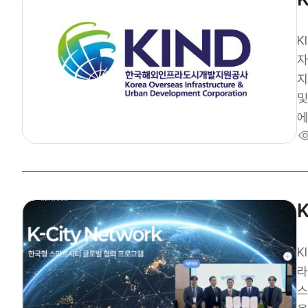
KI
자
지
및
에 돌입했다
생
과
완
업에 대한
에
위해 추진됐다. 본
투
K
확대
라인 플랫폼 
구
스