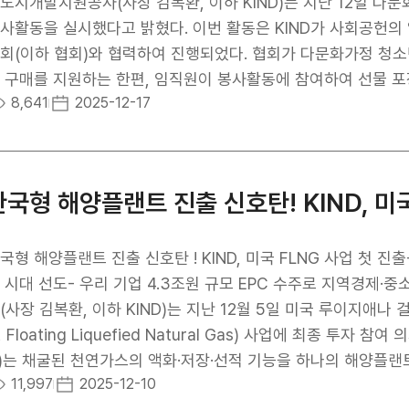
서 새로운 기회를 창출할 수 있는 중요한 분야”라며, "이번 협약을
도시개발지원공사(사장 김복환, 이하 KIND)는 지난 12일 다
을 적극 발굴하고, 최적의 사업추진 모델을 구조화하는 데 앞장서
사활동을 실시했다고 밝혔다. 이번 활동은 KIND가 사회공헌
 현대로템은 아시아·중동·유럽 등 양사 간 사업개발 협력관계를
회(이하 협회)와 협력하여 진행되었다. 협회가 다문화가정 청소
고, 급변하는 글로벌 철도시장 환경과 사업구조 변화에 기민하게
 구매를 지원하는 한편, 임직원이 봉사활동에 참여하여 선물 포
8,641
2025-12-17
했다.KIND는 해외 인프라·도시개발·플랜트 사업발굴 및 투자
화권과의 협업이 필수적인 기관이다. 이러한 특성을 반영해 KIN
’과 ‘아동‧청소년 지원’으로 설정하고 관련 활동을 적극 추진하고
00만원을 후원하고, 청결유지 활동 봉사를 실시하는 등 아동·
한국형 해양플랜트 진출 신호탄! KIND, 미국
러 KIND는 해외사업개발 전반에 ESG 요소 반영을 강화하고 
 프로그램을 지속적으로 발굴‧추진하고 있다. KIND 관계자는 “
, 관련 분야에 대한 지원은 기관이 주도적으로 이행해야 할 사회
국형 해양플랜트 진출 신호탄 ! KIND, 미국 FLNG 사업 첫 진
 중심으로 사회공헌 활동을 꾸준히 확대할 방침”이라고 밝혔다.K
 시대 선도- 우리 기업 4.3조원 규모 EPC 수주로 지역경
한 프로그램을 통해 공공기관으로서의 사회적 가치 창출을 지속
(사장 김복환, 이하 KIND)는 지난 12월 5일 미국 루이지애
, Floating Liquefied Natural Gas) 사업에 최종 투
)는 채굴된 천연가스의 액화·저장·선적 기능을 하나의 해양플랜트
11,997
2025-12-10
 적고 부지 제약 없이 해상에서 직접 LNG를 생산할 수 있어 