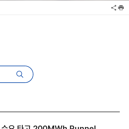
공익신고
기업성장응답센터
신고내역보기
KIND, 美 에너지 시장 판 키운다... AI 전력 수요 타고 200MWh Runnels BESS 착공