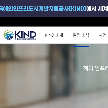
KIND 소개
알림·소식
사업
지원공고
국가별 PPP
공사개요
해외 인프라협력센터 및
진출가이드
운영
해외 인프라
지원사업
설립목적
PPP 동향 및
해외 PPP동향 · 정책 
중소·중견기업 지원
연혁
진출전략
정책사업
비전 및 미션
해외진출 지원
사업분야
해외인프라도시개발
맞춤형 지원상담
사업모델
타당성조사(F/S)
제안서작성