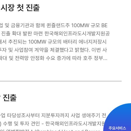
발사업
지시장 첫 진출
 기반으로 운영되는 만큼, 인권을 최우선 가치로 삼
조치 등의 노력을 지속적으로 기울일 것이다.
업 및 금융기관과 함께 퀸즐랜드주 100MW 규모 BE
마련 한국해외인프라도시개발지원공
지역에서 추진되는 100MW 규모의 배터리 에너지저장시
의 투자 및 사업참여 계약을 체결했다고 밝혔다. 이번 사
 확대 및 전력망 안정화 수요 증가에 따라 호주 정부가
업은 호주 퀸즐랜드주 Toowoomba 인근 Tangk
ESS를 건설·운영하는 내용으로, 사업기간은 약 20년에
드, 국내 금융기관 등과 함께 본 사업에 공동 투자자로
다. 우리 기업의 해외 수주 규모는 약 1억 달러(한화 약
장 진출
시장에 본격 진출하는 계기가 될 전망이다. 이번 사업은
업이 함께 진출했다는 점에 의미가 있으며, ‘투자개
 단순 시공 중심의 해외진출을 넘어 개발·지분투자·운영
발전사업 타당성조사부터 지분투자까지 사업 생애주기 전
다. KIND 김복환 사장은 “이번 호주 BESS 사업
C) 수행 및 투자 견인 - 한국해외인프라도시개발지원
주요서비스