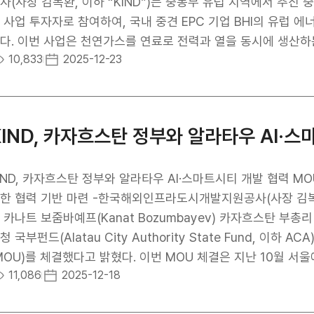
 우리 공사의 첫 호주 진출 사업이자, 에너지저장 분야에서 한
사(사장 김복환, 이하 “KIND”)는 중동부 유럽 지역에서 추진 중인 
 평가된다”며, “앞으로도 KIND는 글로벌 에너지 전환 트렌드
) 사업 투자자로 참여하여, 국내 중견 EPC 기업 BHI의 유럽 
하고, 우리 기업의 기술력과 금융력을 결합한 K-콘텐츠 모델을 지속 확산시
 열을 동시에 생산하는 친환경 고효율 열병합발전소를 건설·운영하는 것
10,833
2025-12-23
을 계기로 호주를 포함한 오세아니아 지역의 신재생에너지 프
 목표로 하고 있다. 해당 발전소는 전력 110MW, 열 90MW
극 추진하여 우리 기업의 해외 진출 및 건설 수주 경쟁력 제고에
의 주민들에게 안정적인 전력 및 지역난방 공급에 기여할 것으로 기대된다. KIND는 단순 도급 
조에서 벗어나 해외투자개발사업을 통해 고부가가치 해외건설을
 한국기업인 BHI의 미화 3억 달러 이상 규모 해외 건설계약 
KIND, 카자흐스탄 정부와 알라타우 AI·스
부터 개발, 투자 등 사업 생애주기 전 단계를 유기적으로 지원하였다
전사업 상호협력 업무협약(MOU)’를 맺고, 사업 타당성조사(Feasi
 진출을 위한 현지 시장 분석, 진출 및 사업 구조화 방안 등을 제공하였다. 특히 KIND는 이번 사
IND, 카자흐스탄 정부와 알라타우 AI·스마트시티 개발 협력 M
 참여함으로써 사업 추진에 필요한 대규모 재원조달이 가능한 
한 협력 기반 마련 -한국해외인프라도시개발지원공사(사장 김복환
함한 대주단과 협의를 통해 내년 1분기 대출계약 체결 후 착공을 목표로 하고 있다. 아
 카나트 보줌바예프(Kanat Bozumbayev) 카자흐스탄 부
인 글로벌 환경·유틸리티 기업과의 협력을 통해 유럽 내 인프라
청 국부펀드(Alatau City Authority State Fund, 
했다는 점에서도 의의가 있다. KIND는 이를 계기로 향후 유럽
MOU)를 체결했다고 밝혔다. 이번 MOU 체결은 지난 10월 서울에서 
11,086
2025-12-18
내 건설사 및 발전 기자재 생산기업이 공동 참여할 수 있는 
akhstan)’ 로드쇼의 후속 협력 차원에서 마련된 것으로, 양
 사장은 “유럽은 에너지 전환과 친환경 인프라 분야에서 가장 앞서 있는 시장이자, 제도적 안정
 협력 방향 ▲사업 정보 공유 및 공동 검토 방안 ▲한국 기업의