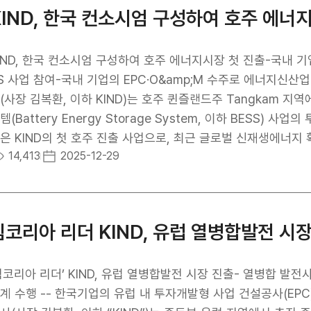
등을 통해 내·외부 이해관계자에게 적극 알리고 공유할 계획이다. 김복환 KIND 사장은“KIND는 해외투자개
KIND, 한국 컨소시엄 구성하여 호주 에너
 선도하는 공공기관으로서 국민과 정부 및 기업의 신뢰와 지원을
경영체계 구축이 무엇보다 중요하다”고 밝혔다. 끝으로, KIND는 앞으로도 인권경영위원회를 중심으로 인권경영의
직문화 정착, 인권침해 예방체계 강화, 인권침해시 신속한 구제
IND, 한국 컨소시엄 구성하여 호주 에너지시장 첫 진출-국내 기
S 사업 참여-국내 기업의 EPC·O&amp;M 수주로 에너지신산업 진출 확대 발판 
(사장 김복환, 이하 KIND)는 호주 퀸즐랜드주 Tangkam 
템(Battery Energy Storage System, 이하 BESS) 사업
은 KIND의 첫 호주 진출 사업으로, 최근 글로벌 신재생에너지
14,413
2025-12-29
극 추진 중인 에너지저장 확대 정책에 부응하는 사업이다. 해당 사
m 지역(브리즈번 서쪽 약 160km 거리)에 100MW 규모의 B
른다. KIND는 글로벌 플랜트ㆍ건설ㆍ스마트시티(PIS) 정책펀
여하며, 우리 기업이 EPC 및 운영·정비(O&amp;M)를 수행한
팀코리아 리더 KIND, 유럽 열병합발전 시
,470억 원) 수준으로, 이번 수주는 국내 기업이 호주 에너지 
시장으로 떠오른 호주에 국내 금융기관과 자산운용사 등 한국기
형 해외사업’ 모델의 대표적인 성공 사례로 볼 수 있다. 특히,
팀코리아 리더’ KIND, 유럽 열병합발전 시장 진출- 열병합 
지 아우르는 K-콘텐츠 사업구조를 실현했다는 점에서 그 의미가 크
계 수행 -- 한국기업의 유럽 내 투자개발형 사업 건설공사(EP