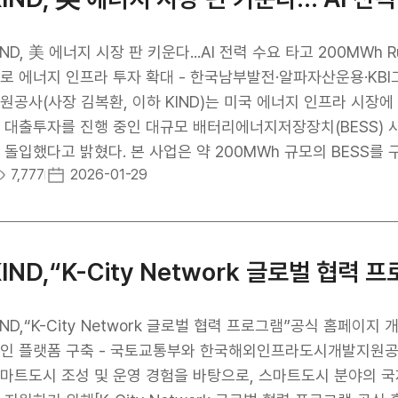
ND, 美 에너지 시장 판 키운다...AI 전력 수요 타고 200MWh Runnels BESS 착공 
로 에너지 인프라 투자 확대 - 한국남부발전·알파자산운용·KBI그룹과 ‘팀코리
원공사(사장 김복환, 이하 KIND)는 미국 에너지 인프라 시장
 대출투자를 진행 중인 대규모 배터리에너지저장장치(BESS) 
고 밝혔다. 본 사업은 약 200MWh 규모의 BESS를 구축하는 프로젝트로, 미국 내 전력 수급 안정성과 재
7,777
2026-01-29
에너지 확대를 지원하는 핵심 에너지 인프라 사업이다. 사업지가 위치
 데이터센터 확충으로 전력 수요가 빠르게 증가하고 있으며, 신
할 BESS의 중요성도 더욱 부각되고 있다. KIND는 이러한 시
 투자를 추진했다. 이번 투자는 KIND가 중점적으로 추진 중인 미국 사업 투자 확대 전략의 일환으로, 글로벌
KIND,“K-City Network 글로벌 협
너지 전환 흐름 속에서 미국 시장 내 사업 포트폴리오를 다각화
 사업은 한국남부발전, 알파자산운용, KBI그룹 등으로 구성된 ‘팀 코리아(Team Korea)’가 공동으로
자하는 사업으로, 국내 기업(HD현대일렉트릭)의 EPC 수주를
IND,“K-City Network 글로벌 협력 프로그램”공식 홈페이
하는 동시에 중견기업의 해외 투자 참여를 촉진하는 데 의미가 있다. 특히 KIND는 ’23년 사업 초기 
구축 - 국토교통부와 한국해외인프라도시개발지원공사(KIND), 국토교통과학기술진흥원(KAIA)은 한국의
조 설계 및 투자 참여를 통해 프로젝트의 안정성과 사업성을 제
마트도시 조성 및 운영 경험을 바탕으로, 스마트도시 분야의 국