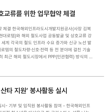
에서 양국이 협력할 수 있는 기회를 창출했다는 점에
는 주택과 산업단지 조성뿐만 아니라, 에너지, 상·하
ND를 중심으로 한 팀코리아가 유럽에너지 시장에 적극
가 프로젝트”라며, “풍부한 인프라 개발 경험과 기술
상호교류를 위한 업무협약 체결
대에 적극 앞장서겠다”고 밝혔다.
아울러, 양국 간 실질적인 협력 확대에 대한 강한 의
 경험을 바탕으로, 알라타우 스마트시티 프로젝트 관련
록 카자흐스탄 산업건설부 및 ACA와 긴밀히 협력해
(사장 김복
 현대로템)와 해외 철도사업 공동발굴 및 상호교류 강
, 카자흐스탄의 지속 가능한 도시·인프라 발전에 기여
은 세계 각국의 철도 인프라 수요 증가와 신규 노선 발
D 사장은 “알라타우 스마트시티 프로젝트의 성공을 위
대로템의 철도차량·신호·전력 등 전 분야에 걸친 기술
전 단계에 걸친 체계적인 기반 구축이 필수적”이라며,
 최근 해외 철도시장에서 PPP(민관협력) 방식의 사
이번 스마트도시 개발을 위한 MOU가 우리 AI 기술·솔
수요를 충족하기 어려운 상황에서, 민간의 자본과 운
 기대한다”고 밝혔다.
추진 가능성을 동시에 확보할 수 있는 대안으로 꼽힌
전반에서 전문성을 제공하고, 현대로템은 차량·레일솔루션
도차량
 산타 지원’ 봉사활동 실시
 해외 철도사업의 공동 발굴 ▲해외사업에 대한 협약
다양한 분야에서 협력을 확대할 계획이다. KIND 김
 합리적인 사업추진 방식이자, 한국기업이 글로벌 시장
부 및 임직원 봉사활동 참여 - 한국해외인프