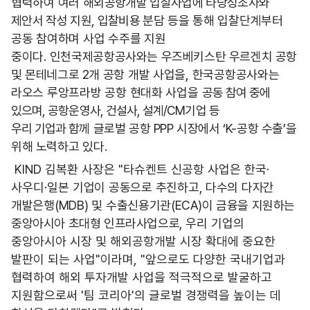
협력하여 여러
해외공항개발 입찰사업에 타당성조사와
제안서 작성 지원, 입찰비용 분담
등을 통해 입찰단계부터
공동 참여하며 사업 수주를 지원
중이다. 인천
국제공항공사와는 우즈베키스탄 우르겐치 공항
및 몬테네그로 2개 공항
개발 사업을, 한국공항공사와는
라오스 루앙프라방 공항 현대화 사업을
공동 참여 중에
있으며, 공항운영사, 건설사, 설계/CM기업 등
우리
기업과
함께 글로벌 공항 PPP 시장에서 ‘K-공항 수출’을
위해 노력하고
있다
.
KIND
김복환 사장은
"
타슈켄트 신공항 사업은 한국
·
사우디
·
일본
기업이 공동으로 추진하고, 다수의 다자간
개발은행(MDB) 및 수출신용
기관(ECA)이 금융을 지원하는
중앙아시아 초대형 인프라사업으로, 우리
기업의
중앙아시아 시장 및 해외공항개발 시장 확대에 중요한
발판이 되는 사업
"
이라며
, "
앞으로도 다양한 국내기업과
협력하여 해외 투자개발 사업을 적극적으로 발굴하고
지원함으로써
'
팀 코리아
'
의 글로벌 경쟁력을 높이는 데