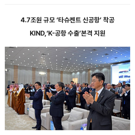
4.7
조원 규모
‘
타슈켄트 신공항
’
착공
KIND,‘K-
공항 수출
’
본격 지원