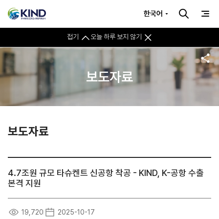
한국어
접기
오늘 하루 보지 않기
보도자료
보도자료
4.7조원 규모 타슈켄트 신공항 착공 - KIND, K-공항 수출
본격 지원
19,720
2025-10-17