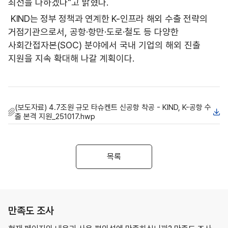
최선을 다하겠다
"
고 밝혔다
.
KIND는 정부 정책과 연계한 K-인프라 해외 수출 전략의
거점기관
으로서
,
공항
·
항만
·
도로
·
철도 등 다양한
사회간접자본
(SOC)
분야에서 국내 기업의 해외 진출
지원을 지속 확대해 나갈 계획이다
.
(보도자료) 4.7조원 규모 타슈켄트 신공항 착공 - KIND, K-공항 수
출 본격 지원_251017.hwp
목록
만족도 조사