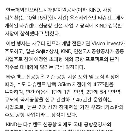
한국해외인프라도시개발지원공사
(
이하
KIND,
사장
김복환
)
는
10월 15일(현지시간) 우즈베키스탄 타슈켄트에서
개최된 타슈켄트 신공항
건설 사업 기공식에
KIND
김복환
사장이 참석했다고 밝혔다
.
이번 행사는 사우디 인프라 개발 전문기관 Vision Invest가
주도하고,
일본 Sojitz 상사, KIND, 인천국제공항공사가 공동
사업주로 참여 예정인
초대형 해외 공항 프로젝트의 본격
착수를 대내외에 알리는 공식 일정
이다
.
타슈켄트 신공항은 기존 공항 시설 포화 및 도심 확장에
따라, 수도
타슈켄트 남쪽 35km 지점에 약 4.7조원을
투자하여, 연간 이용객 1단계
17
백만명
, 2
단계
54
백만명
규모의 국제공항을 신규 건설하고
45
년간
운영하는
사업으로, 높은 경제성장 잠재력을 가진
우즈베키스탄의
수도 공항 사업이라는 장점이 있다
.
KIND는 타슈켄트 신공항 외에도 국내 공항운영사와