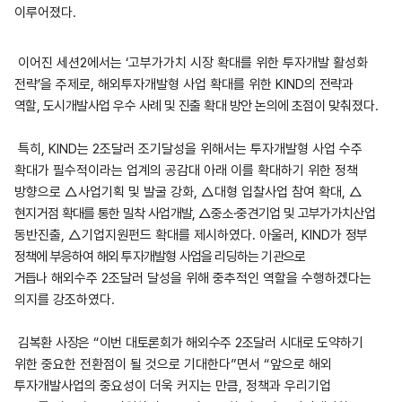
이루어졌다
.
이어진 세션
2
에서는
‘
고부가가치 시장 확대를 위한 투자개발 활성화
전략
’
을 주제로
,
해외투자개발형 사업 확대를 위한
KIND
의
전략과
역할, 도시개발사업 우수 사례 및 진출 확대 방안 논의에 초점이
맞춰졌다
.
특히
, KIND
는
2
조달러 조기달성을 위해서는 투자개발형 사업 수주
확대가 필수적이라는 업계의 공감대 아래 이를 확대하기 위한 정책
방향으로
△
사업기획 및 발굴 강화
, △
대형 입찰사업 참여 확대
,
△
현지거점 확대를 통한 밀착 사업개발, △중소·중견기업 및 고부가가치
산업
동반진출
, △
기업지원펀드 확대를 제시하였다
.
아울러
, KIND
가
정부
정책에 부응하여 해외 투자개발형 사업을 리딩하는 기관으로
거듭나
해외수주
2
조달러 달성을 위해 중추적인 역할을 수행하겠다는
의지를 강조하였다
.
김복환 사장은 “이번 대토론회가 해외수주 2조달러 시대로 도약
하기
위한 중요한 전환점이 될 것으로 기대한다
”
면서
“
앞으로 해외
투자개발사업의 중요성이 더욱 커지는 만큼
,
정책과 우리기업