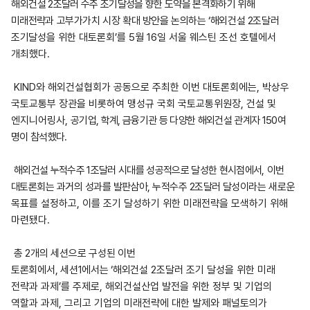
해외
건설 2조달러 수주 조기달성을 향한 도약을 본격화하기 위해
미래전략과
고부가가치 시장 확대 방안을 논의하는 ‘해외건설 2조달러
조기
달성을 위한 대토론회
’
를
5
월
16
일 서울 웨스틴 조선 호텔에서
개최했다
.
KIND
와 해외건설협회가 공동으로 주최한 이번 대토론회에는
,
박상우
국토교통부 장관을 비롯하여 맹성규 국회 국토교통위원장
,
건설 및
엔지니어링사
,
공기업, 학계, 금융기관 등 다양한 해외건설 관계자 150여
명이 참석했다.
해외건설 누적수주 1조달러 시대를 성공적으로 달성한 현시점에서,
이번
대토론회는 과거의 성과를 발판삼아, 누적수주 2조달러 달성이라는
새로운
목표를 설정하고
,
이를 조기 달성하기 위한 미래전략을 모색하기 위해
마련됐다
.
총 2개의 세션으로 구성된 이번
토론회에서, 세션1에서는 ‘해외
건설
2
조달러 조기 달성을 위한 미래
전략과 과제
’
를 주제로
,
해외건설산업 발전을 위한 정부 및 기업의
역할과 과제
,
그리고 기업의 미래전략에 대한 발제와 패널토의가