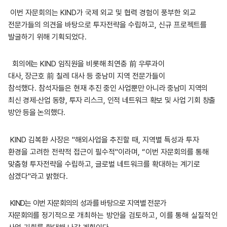
이번 자문회의는
KIND
가 국제 외교 및 협력 경험이 풍부한 외교
전문가들의 의견을 바탕으로 투자전략을 수립하고
,
신규 프로젝트를
발굴하기 위해 기획되었다
.
회의에는 KIND 임직원을 비롯해 최연충 前 우루과이
대사, 장근호
前
칠레 대사 등 중남미 지역 전문가들이
참석했다
.
참석자들은 현재
추진 중인 사업뿐만 아니라 중남미 지역의
최신 경제·산업 동향, 투자
리스크, 인적 네트워크 확보 및 사업 기회 창출
방안 등을 논의했다.
KIND
김복환 사장은
"
해외사업을 추진할 때
,
지역별 특성과 투자
환경을 고려한 전략적 접근이 필수적
"
이라며
, “
이번 자문회의를 통해
맞춤형 투자전략을 수립하고
,
글로벌 네트워크를 확대하는 계기로
삼겠다
"
라고 밝혔다
.
KIND는 이번 자문회의의 성과를 바탕으로 지역별 전문가
자문회의를
정기적으로 개최하는 방안을 검토하고, 이를 통해 실질적인