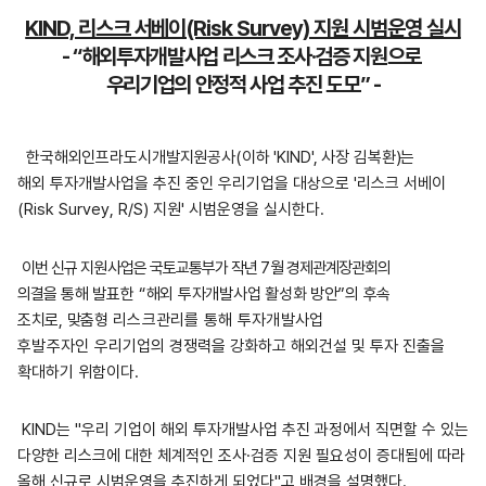
KIND, 리스크 서베이(Risk Survey) 지원 시범운영 실시
- “해외투자개발사업 리스크 조사·검증 지원으로
우리기업의 안정적 사업 추진 도모” -
한국해외인프라도시개발지원공사(이하 'KIND', 사장 김복환)는
해외
투자개발사업을 추진 중인 우리기업을 대상으로
'
리스크 서베이
(Risk Survey, R/S)
지원
'
시범운영을 실시한다
.
이번 신규 지원사업은 국토교통부가 작년 7월 경제관계장관회의
의결을
통해
발표한
“해외 투자개발사업 활성화 방안”의 후속
조치로, 맞춤형
리스크관리를 통해 투자개발사업
후발주자인
우리기업의 경쟁력을 강화하고 해외건설 및 투자 진출을
확대하기 위함이다
.
KIND
는
"
우리 기업이 해외 투자개발사업 추진 과정에서 직면할 수 있는
다양한 리스크에 대한 체계적인 조사
·
검증 지원 필요성이 증대됨에 따라
올해 신규로 시범운영을 추진하게 되었다
"
고 배경을 설명했다
.