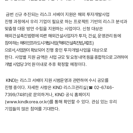
금번 신규 추진되는 리스크 서베이 지원은 해외 투자개발사업
진행
과정에서 우리 기업이 필요로 하는 프로젝트 기반의 리스크 분석과
맞춤형 대응 방안 수립을 지원하는 사업이다
.
신청 대상은
해외건설
촉진법령에 따른 해외건설사업자가 투자, 건설, 운영관리 등에
참여
하는
해외인프라‧도시개발사업(「해외건설촉진법」제2조)
으로서, 사업권이
확보되어
진행 중인 투자개발사업을 대상으로
한다
.
사업별 지원 금액은
사업
규모 및 요청 내역 등을 종합적으로 고려하여
개별 사업당 3억 원
이내로
추후 확정할 예정이다
.
KIND는 리스크 서베이 지원 시범운영과 관련하여 수시 공모를
진
행
중이다
.
자세한 사항은
KIND
리스크관리실
(☎ 02-6746-
7399/7481)
로 문의하거나
, KIND
공식 홈페이지
(www.kindkorea.or.kr)
를 통해 확인할 수 있다
.
관심 있는 우리
기업들의 많은 참여를 기대한다
.