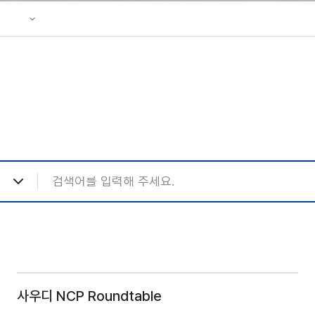
안전경영
성조사
 리플렛
사우디 NCP Roundtable