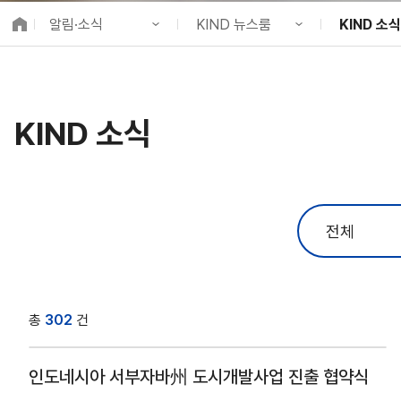
K-City Network
알림·소식
KIND 뉴스룸
KIND 소식
EIPP
국제감축사업 타당
KIND 소개
공지사항
KIND 소식
알림·소식
KIND 뉴스룸
보도자료
국제협력
KIND 소식
사업 소개
채용정보
뉴스레터
프로젝트 소개
브로슈어 ·
정보공개
홍보영상
고객참여
카드뉴스
총
302
건
인도네시아 서부자바州 도시개발사업 진출 협약식