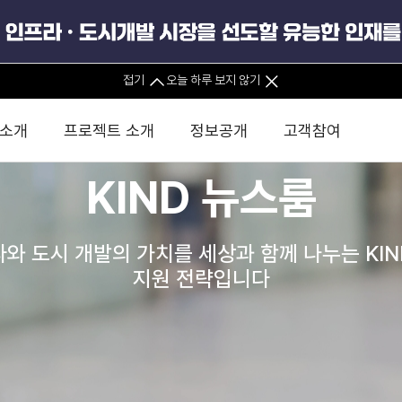
경영공시
접기
오늘 하루 보지 않기
경영공시
 소개
프로젝트 소개
정보공개
고객참여
기타
KIND 뉴스룸
정보공개포털
 사무소
경영진 소개
KIND 소식
전체사업
팀코리아 구성 및 사업제안
경영공시
윤리헌장
직접투자
정부
유
와 도시 개발의 가치를 세상과 함께 나누는 KI
조직도 및 연락처
보도자료
직접투자사업
금융자문
기타
인권경영헌장
정책펀드 
분석
국
지원 전략입니다
공공데이터포털
글로벌 네트워크
뉴스레터
정책펀드사업
실천서약
연
PIS 
브로슈어 · 리플렛
F/S 지원사업
이행지침
통
PIS 
홍보영상
KCN 및 EIPP 사업
인권경영 게시판
사업
GIF
사업실명제
카드뉴스
녹색인