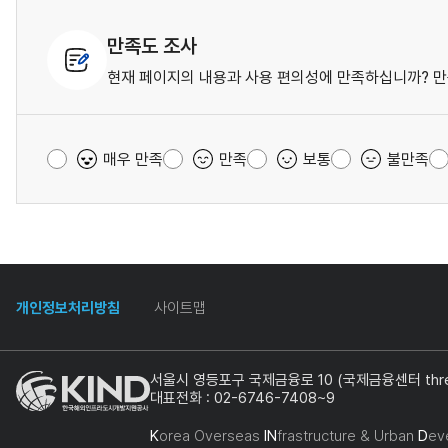
만족도 조사
현재 페이지의 내용과 사용 편의성에 만족하십니까? 만
매우 만족
만족
보통
불만족
개인정보처리방침
사이트맵
서울시 영등포구 국제금융로 10 (국제금융센터 three
대표전화 : 02-6746-7408~9
K
orea Overseas
IN
frastructure & Urban
D
ev