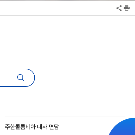
공익신고
안심변호사 익명제보시스템(부패알리오)
기업성장응답센터
청탁금지법 위반신고
신고내역보기
부패방지법 위반신고
공익신고
기업성장응답센터
신고내역보기
주한콜롬비아 대사 면담