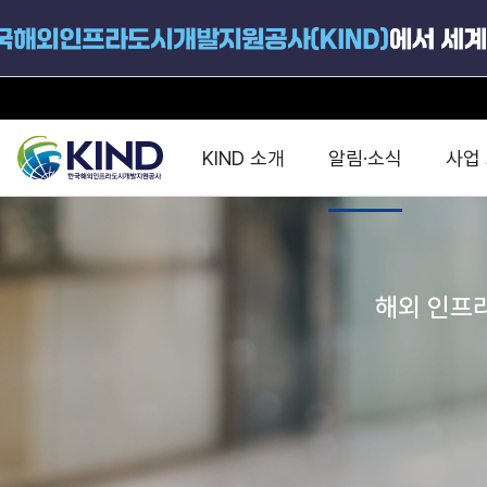
KIND 소개
알림·소식
사업
지원공고
국가별 PPP
공사개요
해외 인프라협력센터 및
진출가이드
운영
해외 인프라
지원사업
설립목적
PPP 동향 및
해외 PPP동향 · 정책 
중소·중견기업 지원
연혁
진출전략
정책사업
비전 및 미션
해외진출 지원
사업분야
해외인프라도시개발
맞춤형 지원상담
사업모델
타당성조사(F/S)
제안서작성