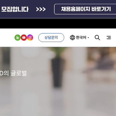
관련사이트
정부부처 및 유관기관
상담문의
한국어
국외기관
연구기관
통계자료
부처 및
ESG 경영전략
인사·채용비리
관기관
신고
ND의 글로벌
관리
ESG 추진체계
방문예약
외기관
안심변호사
ESG 경영 선언문
익명제보시스템
구기관
1단계
(부패알리오)
환경경영방침
계자료
2단계
청탁금지법
고객서비스헌장
신고센터
위반신고
ESG 추진실적
부패방지법
프라해외수출지원펀드
의견수렴
위반신고
인사·채용비리 신고