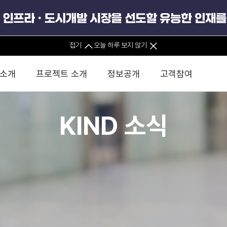
접기
오늘 하루 보지 않기
 소개
프로젝트 소개
정보공개
고객참여
KIND 소식
 사무소
경영진 소개
KIND 소식
전체사업
팀코리아 구성 및 사업제안
경영공시
윤리헌장
직접투자
정부
유
조직도 및 연락처
보도자료
직접투자사업
금융자문
기타
인권경영헌장
정책펀드 
분석
국
글로벌 네트워크
뉴스레터
정책펀드사업
실천서약
연
PIS 
브로슈어 · 리플렛
F/S 지원사업
이행지침
통
PIS 
홍보영상
KCN 및 EIPP 사업
인권경영 게시판
사업
GIF
카드뉴스
녹색인