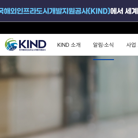
KIND 소개
알림·소식
사업
지원공고
국가별 PPP
공사개요
해외 인프라협력센터 및
진출가이드
운영
지원사업
설립목적
PPP 동향 및
해외 PPP동향 · 정책 
중소·중견기업 지원
연혁
진출전략
정책사업
비전 및 미션
해외진출 지원
사업분야
해외인프라도시개발
맞춤형 지원상담
사업모델
타당성조사(F/S)
제안서작성