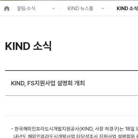
K-City Network
알림·소식
KIND 뉴스룸
KIND 소식
EIPP
국제감축사업 타당
KIND 소개
공지사항
KIND 소식
알림·소식
KIND 뉴스룸
보도자료
국제협력
KIND 소식
사업 소개
채용정보
뉴스레터
프로젝트 소개
브로슈어 ·
정보공개
홍보영상
고객참여
카드뉴스
KIND, FS지원사업 설명회 개최
- 한국해외인프라도시개발지원공사(KIND, 사장 허경구)는 18일 오
내년도 해외인프라도시개발사업 타당성조사 지원사업 설명회와 중