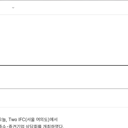
성조사
 리플렛
늘, Two IFC(서울 여의도)에서
소･중견기업 상담회를 개최하였다.