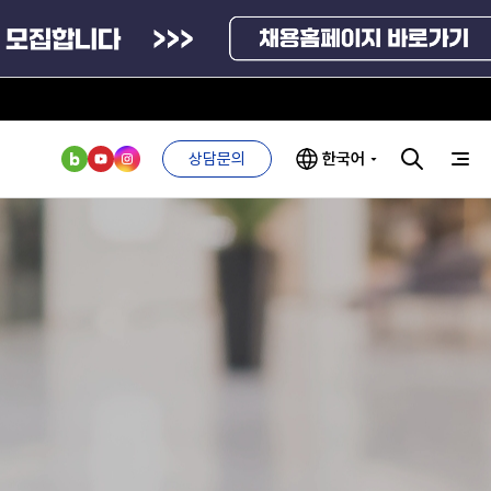
상담문의
한국어
부처 및
ESG 경영전략
인사·채용비리
관기관
신고
관리
ESG 추진체계
외기관
안심변호사
ESG 경영 선언문
익명제보시스템
구기관
1단계
(부패알리오)
환경경영방침
계자료
2단계
청탁금지법
고객서비스헌장
위반신고
ESG 추진실적
부패방지법
프라해외수출지원펀드
의견수렴
위반신고