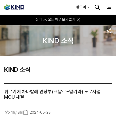
한국어
접기
오늘 하루 보지 않기
KIND 소식
KIND 소식
튀르키예 차나칼레 연장부(크날르~말카라) 도로사업
MOU 체결
19,189
2024-05-28