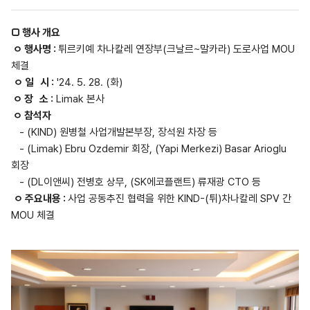
□ 행사 개요
ㅇ 행사명 :
튀르키예 차나칼레 연장부(크날르~말카라) 도로사업 MOU
체결
ㅇ 일 시 :
'24. 5. 28. (화)
ㅇ 장 소 :
Limak 본사
ㅇ 참석자
- (KIND) 원병철 사업개발본부장, 장석원 차장 등
- (Limak) Ebru Ozdemir 회장, (Yapi Merkezi) Basar Arioglu
회장
- (DL이앤씨) 전병호 상무, (SK에코플랜트) 류재광 CTO 등
ㅇ 주요내용 :
사업 공동추진 협력을 위한 KIND-(튀)차나칼레 SPV 간
MOU 체결