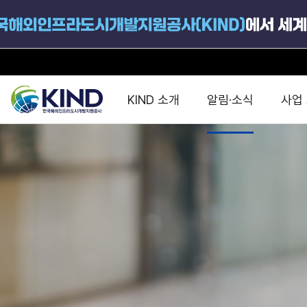
KIND 소개
알림·소식
사업
지원공고
국가별 PPP
공사개요
해외 인프라협력센터 및
진출가이드
운영
지원사업
설립목적
PPP 동향 및
해외 PPP동향 · 정책 
중소·중견기업 지원
연혁
진출전략
정책사업
비전 및 미션
해외진출 지원
사업분야
해외인프라도시개발
맞춤형 지원상담
사업모델
타당성조사(F/S)
제안서작성