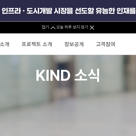
접기
오늘 하루 보지 않기
 소개
프로젝트 소개
정보공개
고객참여
KIND 소식
 사무소
경영진 소개
KIND 소식
전체사업
팀코리아 구성 및 사업제안
경영공시
윤리헌장
직접투자
정부
유
조직도 및 연락처
보도자료
직접투자사업
금융자문
기타
인권경영헌장
정책펀드 
분석
국
글로벌 네트워크
뉴스레터
정책펀드사업
실천서약
연
PIS 
브로슈어 · 리플렛
F/S 지원사업
이행지침
통
PIS 
홍보영상
KCN 및 EIPP 사업
인권경영 게시판
사업
GIF
카드뉴스
녹색인