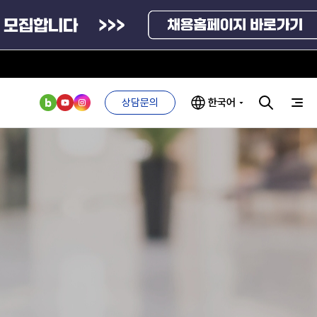
상담문의
한국어
부처 및
ESG 경영전략
인사·채용비리
관기관
신고
관리
ESG 추진체계
외기관
안심변호사
ESG 경영 선언문
익명제보시스템
구기관
1단계
(부패알리오)
환경경영방침
계자료
2단계
청탁금지법
고객서비스헌장
위반신고
ESG 추진실적
부패방지법
프라해외수출지원펀드
의견수렴
위반신고