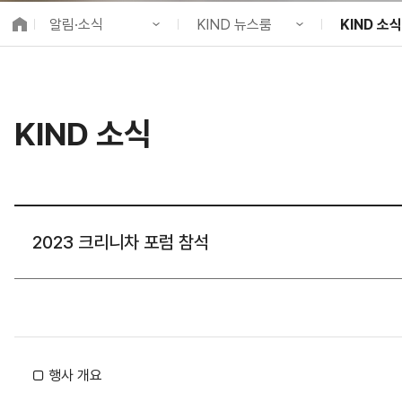
K-City Network
알림·소식
KIND 뉴스룸
KIND 소식
EIPP
국제감축사업 타당
KIND 소개
공지사항
KIND 소식
알림·소식
KIND 뉴스룸
보도자료
국제협력
KIND 소식
사업 소개
채용정보
뉴스레터
프로젝트 소개
브로슈어 ·
정보공개
홍보영상
고객참여
카드뉴스
2023 크리니차 포럼 참석
□ 행사 개요