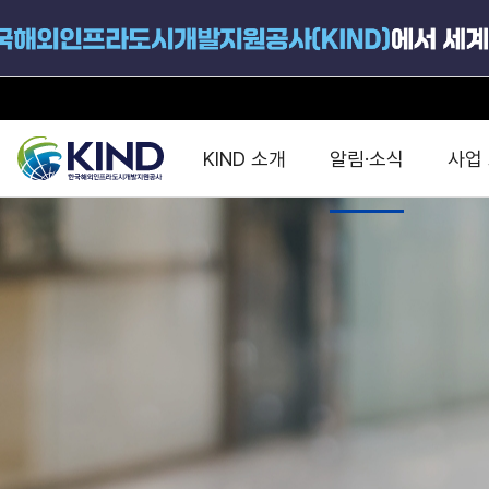
KIND 소개
알림·소식
사업
지원공고
국가별 PPP
공사개요
해외 인프라협력센터 및
진출가이드
운영
지원사업
설립목적
PPP 동향 및
해외 PPP동향 · 정책 
중소·중견기업 지원
연혁
진출전략
정책사업
비전 및 미션
해외진출 지원
사업분야
해외인프라도시개발
맞춤형 지원상담
사업모델
타당성조사(F/S)
제안서작성