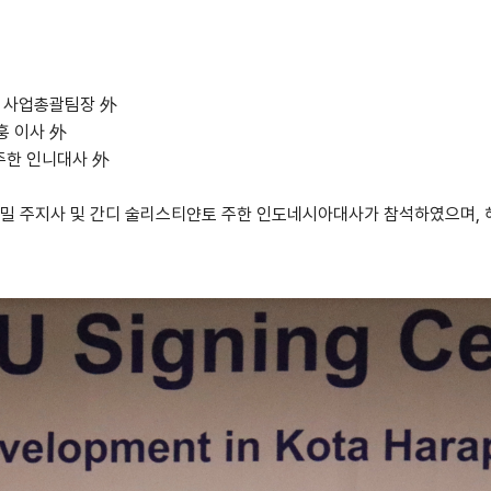
, 사업총괄팀장 外
훙 이사 外
주한 인니대사 外
카밀 주지사 및 간디 술리스티얀토 주한 인도네시아대사가 참석하였으며, 