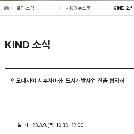
K-City Network
알림·소식
KIND 뉴스룸
KIND 소식
EIPP
국제감축사업 타당
KIND 소개
공지사항
KIND 소식
알림·소식
KIND 뉴스룸
보도자료
국제협력
KIND 소식
사업 소개
채용정보
뉴스레터
프로젝트 소개
브로슈어 ·
정보공개
홍보영상
고객참여
카드뉴스
인도네시아 서부자바州 도시개발사업 진출 협약식
ㅇ 일 시 : '23.3.9.(목) 10:30~12:00