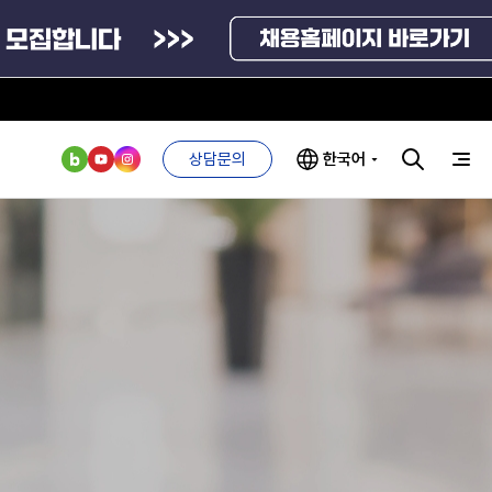
상담문의
한국어
부처 및
ESG 경영전략
인사·채용비리
관기관
신고
관리
ESG 추진체계
외기관
안심변호사
ESG 경영 선언문
익명제보시스템
구기관
1단계
(부패알리오)
환경경영방침
계자료
2단계
청탁금지법
고객서비스헌장
위반신고
ESG 추진실적
부패방지법
프라해외수출지원펀드
의견수렴
위반신고