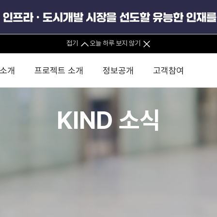
접기
오늘 하루 보지 않기
 소개
프로젝트 소개
정보공개
고객참여
KIND 소식
 사무소
경영진 소개
KIND 소식
전체사업
팀코리아 구성 및 사업제안
경영공시
윤리헌장
직접투자
정부
유
조직도 및 연락처
보도자료
직접투자사업
금융자문
기타
인권경영헌장
정책펀드 
분석
국
글로벌 네트워크
뉴스레터
정책펀드사업
실천서약
연
PIS 
브로슈어 · 리플렛
F/S 지원사업
이행지침
통
PIS 
홍보영상
KCN 및 EIPP 사업
인권경영 게시판
사업
GIF
카드뉴스
녹색인