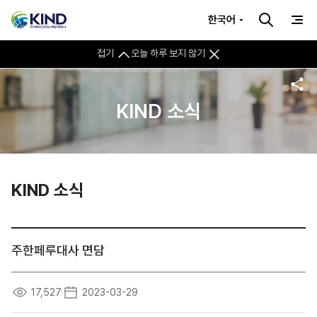
한국어
접기
오늘 하루 보지 않기
KIND 소식
KIND 소식
주한페루대사 면담
17,527
2023-03-29