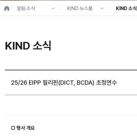
K-City Network
알림·소식
KIND 뉴스룸
KIND 소식
EIPP
국제감축사업 타당
KIND 소개
공지사항
KIND 소식
알림·소식
KIND 뉴스룸
보도자료
국제협력
KIND 소식
사업 소개
채용정보
뉴스레터
프로젝트 소개
브로슈어 ·
정보공개
홍보영상
고객참여
카드뉴스
25/26 EIPP 필리핀(DICT, BCDA) 초청연수
□ 행사 개요