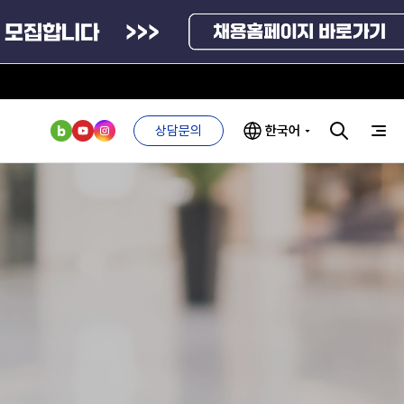
상담문의
한국어
부처 및
ESG 경영전략
인사·채용비리
관기관
신고
관리
ESG 추진체계
외기관
안심변호사
ESG 경영 선언문
익명제보시스템
구기관
1단계
(부패알리오)
환경경영방침
계자료
2단계
청탁금지법
고객서비스헌장
위반신고
ESG 추진실적
부패방지법
프라해외수출지원펀드
의견수렴
위반신고