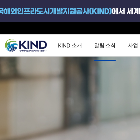
KIND 소개
알림·소식
사업
지원공고
국가별 PPP
공사개요
해외 인프라협력센터 및
진출가이드
운영
지원사업
설립목적
PPP 동향 및
해외 PPP동향 · 정책 
중소·중견기업 지원
연혁
진출전략
정책사업
비전 및 미션
해외진출 지원
사업분야
해외인프라도시개발
맞춤형 지원상담
사업모델
타당성조사(F/S)
제안서작성