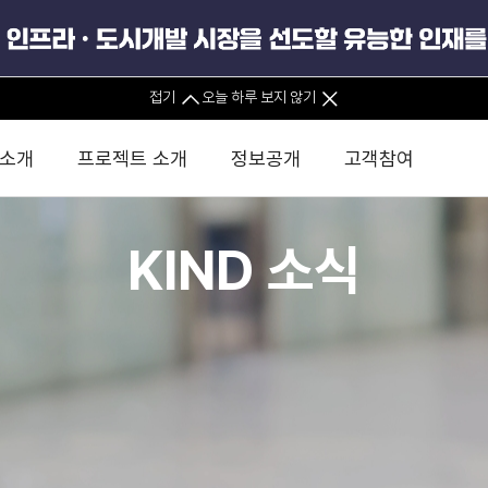
접기
오늘 하루 보지 않기
 소개
프로젝트 소개
정보공개
고객참여
KIND 소식
 사무소
경영진 소개
KIND 소식
전체사업
팀코리아 구성 및 사업제안
경영공시
윤리헌장
직접투자
정부
유
조직도 및 연락처
보도자료
직접투자사업
금융자문
기타
인권경영헌장
정책펀드 
분석
국
글로벌 네트워크
뉴스레터
정책펀드사업
실천서약
연
PIS 
브로슈어 · 리플렛
F/S 지원사업
이행지침
통
PIS 
홍보영상
KCN 및 EIPP 사업
인권경영 게시판
사업
GIF
카드뉴스
녹색인