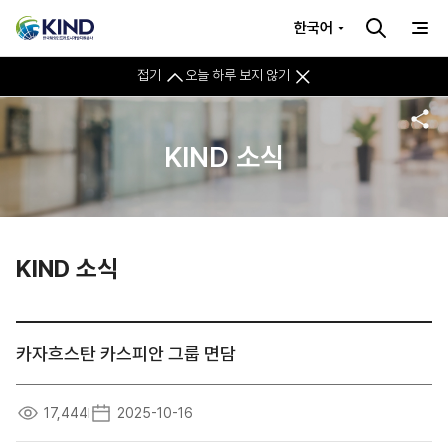
한국어
접기
오늘 하루 보지 않기
KIND 소식
KIND 소식
카자흐스탄 카스피안 그룹 면담
17,444
2025-10-16