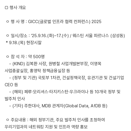
□ 행사 개요
ㅇ 행 사 명 : GICC(글로벌 인프라 협력 컨퍼런스) 2025
ㅇ 일시/장소 : ’25.9.16.(화)~17.(수) / 웨스틴 서울 파르나스 (삼성동)
* 9.18.(목) 현장시찰
ㅇ 참 석 자 : 약 500명
- (KIND) 김복환 사장, 원병철 사업개발본부장, 이영목
사업총괄실장, 홍영탁 정책금융실장 등
- (정부 및 기관) 국토부 1차관, 건설정책국장, 유관기관 및 건설기업
CEO 등
- (해외) 페루·모리셔스·타지키스탄·우크라이나 등 10개국 정부 및
발주처 인사
- (기타) 주한대사, MDB 관계자(Global Data, AfDB 등)
ㅇ 주요내용 : 해외 정부기관, 주요 발주처 인사를 초청하여
우리기업과의 네트워킹 지원 및 인프라 역량 홍보