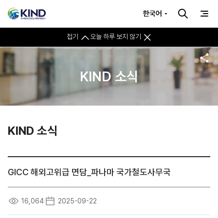
한국어
접기
오늘 하루 보지 않기
KIND 소식
KIND 소식
GICC 해외고위급 면담_파나마 국가철도사무국
16,064
2025-09-22