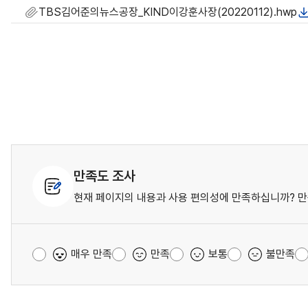
TBS김어준의뉴스공장_KIND이강훈사장(20220112).hwp
만족도 조사
현재 페이지의 내용과 사용 편의성에 만족하십니까? 만
매우 만족
만족
보통
불만족