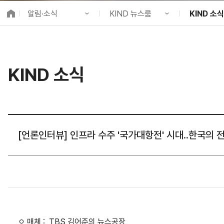
K-City Network
알림·소식
KIND 뉴스룸
KIND 소식
EIPP
국제감축사업 타당
KIND 소개
공지사항
KIND 소식
알림·소식
KIND 뉴스룸
보도자료
국제협력
KIND 소식
사업 소개
채용정보
뉴스레터
프로젝트 소개
브로슈어 ·
정보공개
홍보영상
고객참여
카드뉴스
[언론인터뷰] 인프라 수주 '국가대항전' 시대..한국의 전
ㅇ 매체 : TBS 김어준의 뉴스공장