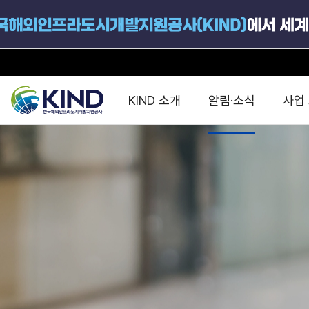
KIND 소개
알림·소식
사업
지원공고
국가별 PPP
공사개요
해외 인프라협력센터 및
진출가이드
운영
지원사업
설립목적
PPP 동향 및
해외 PPP동향 · 정책 
중소·중견기업 지원
연혁
진출전략
정책사업
비전 및 미션
해외진출 지원
사업분야
해외인프라도시개발
맞춤형 지원상담
사업모델
타당성조사(F/S)
제안서작성