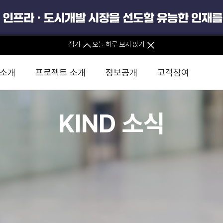
접기
오늘 하루 보지 않기
 소개
프로젝트 소개
정보공개
고객참여
KIND 소식
 사무소
경영진 소개
KIND 소식
전체사업
팀코리아 구성 및 사업제안
경영공시
윤리헌장
직접투자
정부
유
조직도 및 연락처
보도자료
직접투자사업
금융자문
기타
인권경영헌장
정책펀드 
분석
국
글로벌 네트워크
뉴스레터
정책펀드사업
실천서약
연
PIS 
브로슈어 · 리플렛
F/S 지원사업
이행지침
통
PIS 
홍보영상
KCN 및 EIPP 사업
인권경영 게시판
사업
GIF
카드뉴스
녹색인