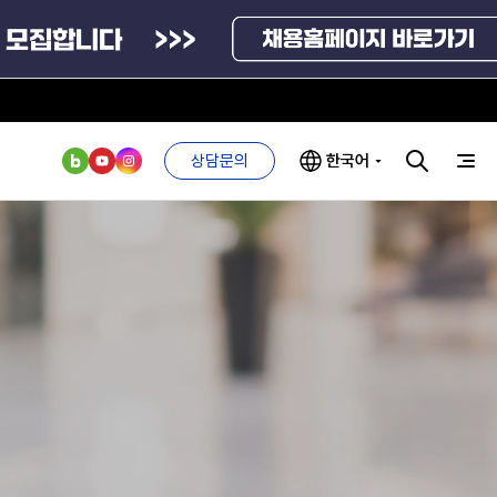
상담문의
한국어
부처 및
ESG 경영전략
인사·채용비리
관기관
신고
관리
ESG 추진체계
외기관
안심변호사
ESG 경영 선언문
익명제보시스템
구기관
1단계
(부패알리오)
환경경영방침
계자료
2단계
청탁금지법
고객서비스헌장
위반신고
ESG 추진실적
부패방지법
프라해외수출지원펀드
의견수렴
위반신고