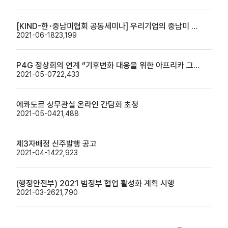
[KIND-한･중남미협회 공동세미나] 우리기업의 중남미 인프라 시장 진출과 MDB와의 협력 (책자 추가)
2021-06-18
23,199
P4G 정상회의 연계 “기후변화 대응을 위한 아프리카 그린뉴딜 포럼” 웨비나 초청
2021-05-07
22,433
에콰도르 상무관실 온라인 간담회 초청
2021-05-04
21,488
제3자배정 신주발행 공고
2021-04-14
22,923
(행정안전부) 2021 범정부 협업 활성화 계획 시행
2021-03-26
21,790