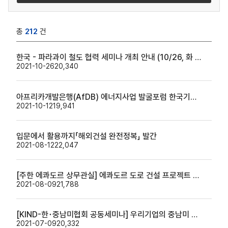
총
212
건
한국 - 파라과이 철도 협력 세미나 개최 안내 (10/26, 화 아순시온 현지)
2021-10-26
20,340
아프리카개발은행(AfDB) 에너지사업 발굴포럼 한국기업 신청자 모집 (~10/14)
2021-10-12
19,941
입문에서 활용까지「해외건설 완전정복」 발간
2021-08-12
22,047
[주한 에콰도르 상무관실] 에콰도르 도로 건설 프로젝트 입찰의 건
2021-08-09
21,788
[KIND-한･중남미협회 공동세미나] 우리기업의 중남미 인프라 시장 진출과 MDB와의 협력 생중계 영상
2021-07-09
20,332