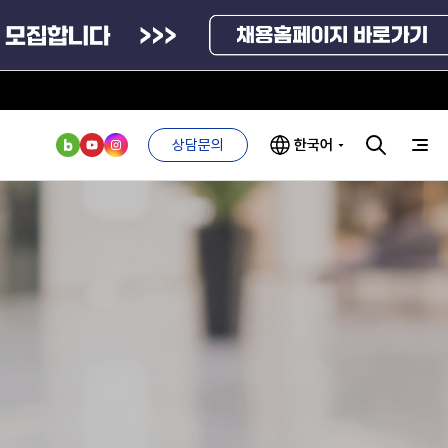
상담문의
한국어
부처 및
ESG 경영전략
인사·채용비리
관기관
신고
관리
ESG 추진체계
외기관
안심변호사
ESG 경영 선언문
익명제보시스템
구기관
1단계
(부패알리오)
환경경영방침
계자료
2단계
청탁금지법
고객서비스헌장
위반신고
ESG 추진실적
부패방지법
프라해외수출지원펀드
의견수렴
위반신고