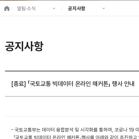
K-City Network
알림·소식
공지사항
EIPP
국제감축사업 타당
KIND 소개
공지사항
알림·소식
KIND 뉴스룸
국제협력
공지사항
사업 소개
채용정보
프로젝트 소개
정보공개
고객참여
[종료] 「국토교통 빅데이터 온라인 해커톤」 행사 안내
- 국토교통부는 데이터 융합분석 및 시각화를 통하여, 코로나 19
「국토교통 빅데이터 온라인 해커톤」행사를 아래와 같이 추진하고 