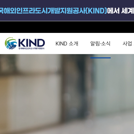
KIND 소개
알림·소식
사업
지원공고
국가별 PPP
공사개요
해외 인프라협력센터 및
진출가이드
운영
지원사업
설립목적
PPP 동향 및
해외 PPP동향 · 정책 
중소·중견기업 지원
연혁
진출전략
정책사업
비전 및 미션
해외진출 지원
사업분야
해외인프라도시개발
맞춤형 지원상담
사업모델
타당성조사(F/S)
제안서작성