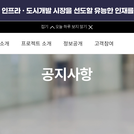
접기
오늘 하루 보지 않기
 소개
프로젝트 소개
정보공개
고객참여
공지사항
 사무소
경영진 소개
KIND 소식
전체사업
팀코리아 구성 및 사업제안
경영공시
윤리헌장
직접투자
정부
유
조직도 및 연락처
보도자료
직접투자사업
금융자문
기타
인권경영헌장
정책펀드 
분석
국
글로벌 네트워크
뉴스레터
정책펀드사업
실천서약
연
PIS 
브로슈어 · 리플렛
F/S 지원사업
이행지침
통
PIS 
홍보영상
KCN 및 EIPP 사업
인권경영 게시판
사업
GIF
카드뉴스
녹색인