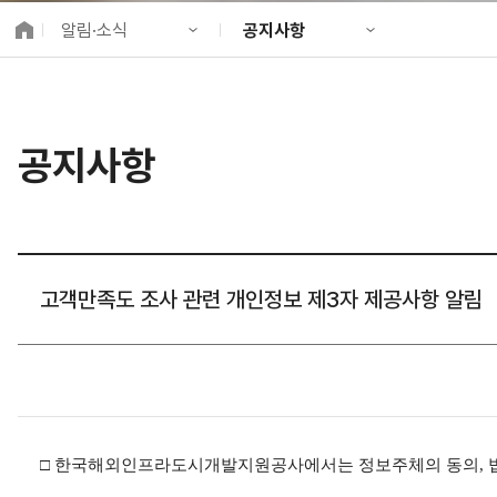
K-City Network
알림·소식
공지사항
EIPP
국제감축사업 타당
KIND 소개
공지사항
알림·소식
KIND 뉴스룸
국제협력
공지사항
사업 소개
채용정보
프로젝트 소개
정보공개
고객참여
고객만족도 조사 관련 개인정보 제3자 제공사항 알림
□
한국해외인프라도시개발지원공사에서는 정보주체의 동의
,