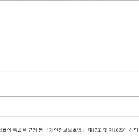
성조사
법률의 특별한 규정 등
「
개인정보보호법
」
제
17
조 및 제
18
조에 해당