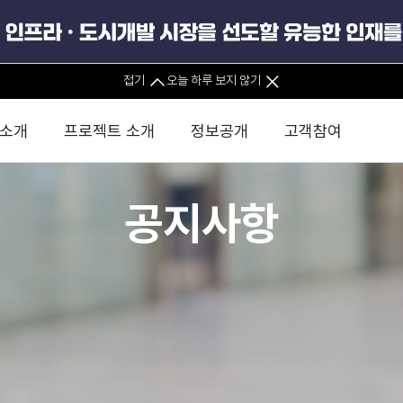
공공데이터포털
사업실명제
접기
오늘 하루 보지 않기
 소개
프로젝트 소개
정보공개
고객참여
안전경영
공지사항
 사무소
경영진 소개
KIND 소식
전체사업
팀코리아 구성 및 사업제안
경영공시
윤리헌장
직접투자
정부
유
조직도 및 연락처
보도자료
직접투자사업
금융자문
기타
인권경영헌장
정책펀드 
분석
국
글로벌 네트워크
뉴스레터
정책펀드사업
실천서약
연
PIS 
브로슈어 · 리플렛
F/S 지원사업
이행지침
통
PIS 
홍보영상
KCN 및 EIPP 사업
인권경영 게시판
사업
GIF
카드뉴스
녹색인