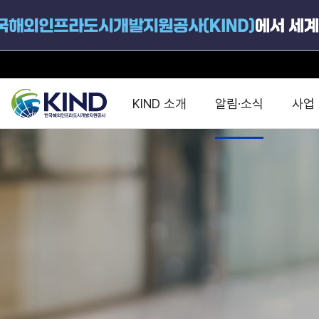
KIND 소개
알림·소식
사업
지원공고
국가별 PPP
공사개요
해외 인프라협력센터 및
진출가이드
운영
지원사업
설립목적
PPP 동향 및
해외 PPP동향 · 정책 
중소·중견기업 지원
연혁
진출전략
정책사업
비전 및 미션
해외진출 지원
사업분야
해외인프라도시개발
맞춤형 지원상담
사업모델
타당성조사(F/S)
제안서작성