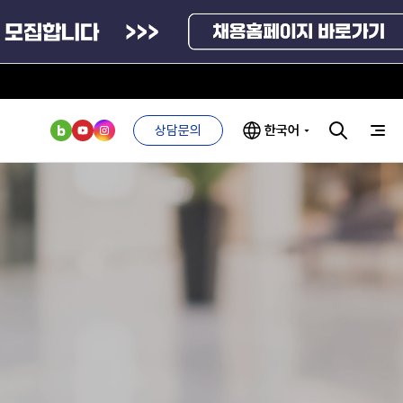
신고센터
인사·채용비리 신고
상담문의
한국어
안심변호사 익명제보시스템(부패알리오)
청탁금지법 위반신고
부패방지법 위반신고
공익신고
부처 및
ESG 경영전략
인사·채용비리
관기관
신고
기업성장응답센터
관리
ESG 추진체계
외기관
안심변호사
신고내역보기
ESG 경영 선언문
익명제보시스템
구기관
1단계
(부패알리오)
환경경영방침
계자료
2단계
청탁금지법
고객서비스헌장
위반신고
ESG 추진실적
부패방지법
프라해외수출지원펀드
의견수렴
위반신고