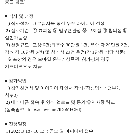
공고 참조
)
■
심사 및 선정
1)
심사절차
:
내부심사를 통한 우수 아이디어 선정
2)
심사기준
:
①
효과성
②
업무연관성
③
구체성
④
창의성
⑤
실현가능성
3)
선정규모
:
포상
6
건
(
최우수
30
만원
1
건
,
우수 각
20
만원
2
건
,
장려 각
10
만원
3
건
)
및 참가상
20
건 추첨
(
각
1
만원 상당 상품
)
※
포상의 경우 모바일 온누리상품권
,
참가상의 경우
기프티콘으로 지급
■
참가방법
1)
참가신청서 및 아이디어 제안서 작성
(
작성양식
:
첨부
2,
첨부
3)
2)
네이버폼 접속 후 양식 업로드 및 동의
/
유의사항 체크
(
접속링크
:
https://naver.me/IDoMFCPd)
■
진행일정
1) 2023.9.18.~10.13. :
공모 및 아이디어 접수