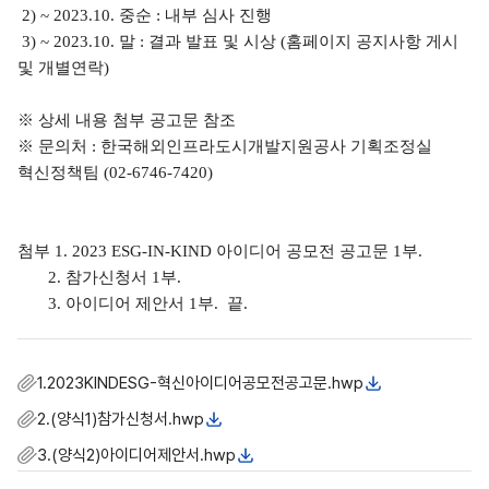
2) ~ 2023.10.
중순
:
내부 심사 진행
3) ~ 2023.10.
말
:
결과 발표 및 시상
(
홈페이지 공지사항 게시
및 개별연락
)
※
상세 내용 첨부 공고문 참조
※
문의처
:
한국해외인프라도시개발지원공사 기획조정실
혁신정책팀
(02-6746-7420)
첨부
1. 2023 ESG-IN-KIND
아이디어 공모전 공고문
1
부.
2.
참가신청서
1
부
.
3.
아이디어 제안서
1
부
.
끝
.
1.2023KINDESG-혁신아이디어공모전공고문.hwp
2.(양식1)참가신청서.hwp
3.(양식2)아이디어제안서.hwp