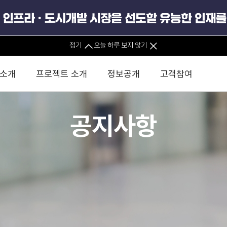
사전정보공표
접기
오늘 하루 보지 않기
경영공시
 소개
프로젝트 소개
정보공개
고객참여
경영공시
기타
공지사항
 사무소
경영진 소개
KIND 소식
전체사업
팀코리아 구성 및 사업제안
경영공시
윤리헌장
직접투자
정부
유
조직도 및 연락처
보도자료
직접투자사업
금융자문
기타
인권경영헌장
정책펀드 
정보공개포털
분석
국
글로벌 네트워크
뉴스레터
정책펀드사업
실천서약
연
PIS 
브로슈어 · 리플렛
F/S 지원사업
이행지침
통
PIS 
공공데이터포털
홍보영상
KCN 및 EIPP 사업
인권경영 게시판
사업
GIF
카드뉴스
녹색인
사업실명제