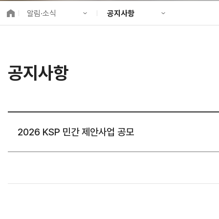
K-City Network
알림·소식
공지사항
EIPP
국제감축사업 타당
KIND 소개
공지사항
알림·소식
KIND 뉴스룸
국제협력
공지사항
사업 소개
채용정보
프로젝트 소개
정보공개
고객참여
2026 KSP 민간 제안사업 공모