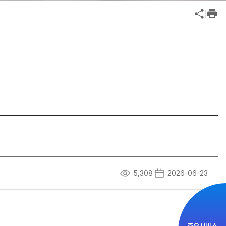
공익신고
인사·채용비리 신고
기업성장응답센터
안심변호사 익명제보시스템(부패알리오)
신고내역보기
청탁금지법 위반신고
부패방지법 위반신고
공익신고
기업성장응답센터
신고내역보기
5,308
2026-06-23