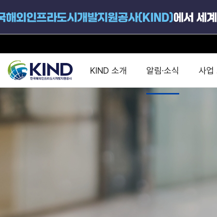
펀드 현황
KIND 소개
알림·소식
사업
지원공고
국가별 PPP
공사개요
해외 인프라협력센터 및
진출가이드
운영
지원사업
설립목적
PPP 동향 및
해외 PPP동향 · 정책 
중소·중견기업 지원
연혁
진출전략
정책사업
비전 및 미션
해외진출 지원
사업분야
해외인프라도시개발
맞춤형 지원상담
사업모델
타당성조사(F/S)
제안서작성