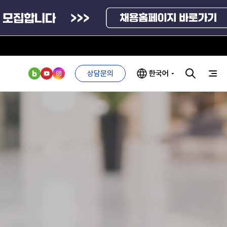
사이트맵
관련사이트
상담문의
한국어
정부부처 및 유관기관
국외기관
부처 및
연구기관
ESG 경영전략
인사·채용비리
관기관
신고
관리
통계자료
ESG 추진체계
외기관
안심변호사
ESG 경영 선언문
익명제보시스템
구기관
1단계
(부패알리오)
환경경영방침
방문예약
계자료
2단계
청탁금지법
고객서비스헌장
위반신고
ESG 추진실적
부패방지법
프라해외수출지원펀드
신고센터
의견수렴
위반신고