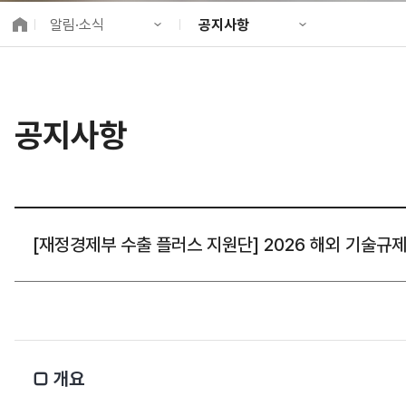
K-City Network
알림·소식
공지사항
EIPP
국제감축사업 타당
KIND 소개
공지사항
알림·소식
KIND 뉴스룸
국제협력
공지사항
사업 소개
채용정보
프로젝트 소개
정보공개
고객참여
[재정경제부 수출 플러스 지원단] 2026 해외 기술규제 및
□ 개요