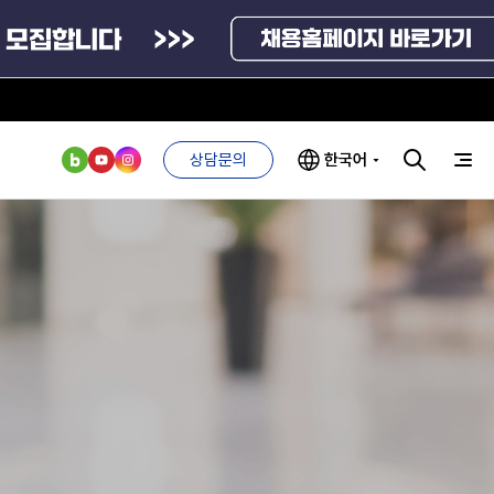
상담문의
한국어
부처 및
ESG 경영전략
인사·채용비리
관기관
신고
관리
ESG 추진체계
외기관
안심변호사
ESG 경영 선언문
익명제보시스템
구기관
1단계
(부패알리오)
환경경영방침
계자료
2단계
청탁금지법
고객서비스헌장
위반신고
ESG 추진실적
부패방지법
프라해외수출지원펀드
의견수렴
위반신고