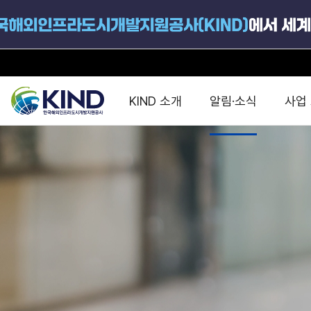
KIND 소개
알림·소식
사업
지원공고
국가별 PPP
공사개요
해외 인프라협력센터 및
진출가이드
운영
지원사업
설립목적
PPP 동향 및
해외 PPP동향 · 정책 
중소·중견기업 지원
연혁
진출전략
정책사업
비전 및 미션
해외진출 지원
사업분야
해외인프라도시개발
맞춤형 지원상담
사업모델
타당성조사(F/S)
제안서작성