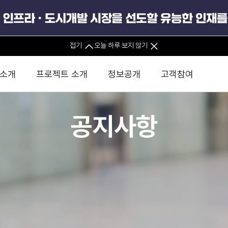
접기
오늘 하루 보지 않기
 소개
프로젝트 소개
정보공개
고객참여
공지사항
 사무소
경영진 소개
KIND 소식
전체사업
팀코리아 구성 및 사업제안
경영공시
윤리헌장
직접투자
정부
유
조직도 및 연락처
보도자료
직접투자사업
금융자문
기타
인권경영헌장
정책펀드 
분석
국
글로벌 네트워크
뉴스레터
정책펀드사업
실천서약
연
PIS 
브로슈어 · 리플렛
F/S 지원사업
이행지침
통
PIS 
홍보영상
KCN 및 EIPP 사업
인권경영 게시판
사업
GIF
카드뉴스
녹색인