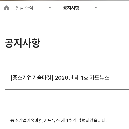
K-City Network
알림·소식
공지사항
EIPP
국제감축사업 타당
KIND 소개
공지사항
알림·소식
KIND 뉴스룸
국제협력
공지사항
사업 소개
채용정보
프로젝트 소개
정보공개
고객참여
[중소기업기술마켓] 2026년 제 1호 카드뉴스
중소기업기술마켓 카드뉴스 제 1호가 발행되었습니다.