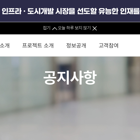
접기
오늘 하루 보지 않기
 소개
프로젝트 소개
정보공개
고객참여
공지사항
 사무소
경영진 소개
KIND 소식
전체사업
팀코리아 구성 및 사업제안
경영공시
윤리헌장
직접투자
정부
유
조직도 및 연락처
보도자료
직접투자사업
금융자문
기타
인권경영헌장
정책펀드 
분석
국
글로벌 네트워크
뉴스레터
정책펀드사업
실천서약
연
PIS 
브로슈어 · 리플렛
F/S 지원사업
이행지침
통
PIS 
홍보영상
KCN 및 EIPP 사업
인권경영 게시판
사업
GIF
카드뉴스
녹색인