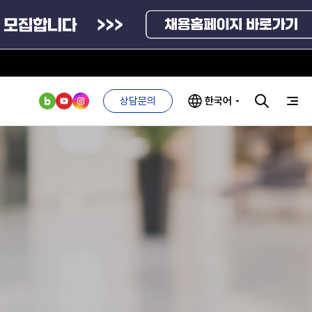
상담문의
한국어
부처 및
ESG 경영전략
인사·채용비리
관기관
신고
관리
ESG 추진체계
외기관
안심변호사
ESG 경영 선언문
익명제보시스템
구기관
1단계
(부패알리오)
환경경영방침
계자료
2단계
청탁금지법
고객서비스헌장
위반신고
ESG 추진실적
부패방지법
프라해외수출지원펀드
의견수렴
위반신고