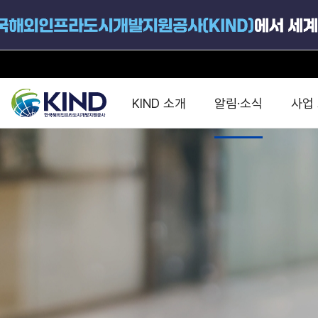
KIND 소개
알림·소식
사업
지원공고
국가별 PPP
공사개요
해외 인프라협력센터 및
진출가이드
운영
지원사업
설립목적
PPP 동향 및
해외 PPP동향 · 정책 
중소·중견기업 지원
연혁
진출전략
정책사업
비전 및 미션
해외진출 지원
사업분야
해외인프라도시개발
맞춤형 지원상담
사업모델
타당성조사(F/S)
제안서작성