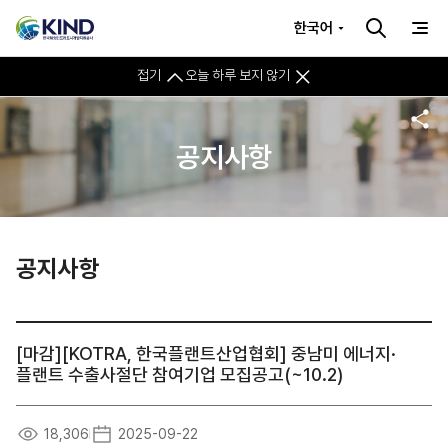
한국어
접기
오늘 하루 보지 않기
공지사항
공지사항
[마감][KOTRA, 한국플랜트산업협회] 중남미 에너지·
플랜트 수출사절단 참여기업 모집공고(~10.2)
18,306
2025-09-22