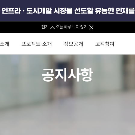
접기
오늘 하루 보지 않기
 소개
프로젝트 소개
정보공개
고객참여
공지사항
 사무소
경영진 소개
KIND 소식
전체사업
팀코리아 구성 및 사업제안
경영공시
윤리헌장
직접투자
정부
유
조직도 및 연락처
보도자료
직접투자사업
금융자문
기타
인권경영헌장
정책펀드 
분석
국
글로벌 네트워크
뉴스레터
정책펀드사업
실천서약
연
PIS 
브로슈어 · 리플렛
F/S 지원사업
이행지침
통
PIS 
홍보영상
KCN 및 EIPP 사업
인권경영 게시판
사업
GIF
카드뉴스
녹색인