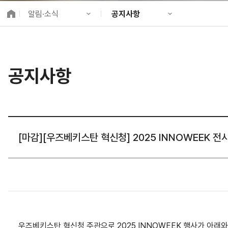
K-City Network
알림·소식
공지사항
EIPP
국제감축사업 타당
KIND 소개
공지사항
알림·소식
KIND 뉴스룸
국제협력
공지사항
사업 소개
채용정보
프로젝트 소개
정보공개
고객참여
[마감][우즈베키스탄 혁신청] 2025 INNOWEEK 전시회 참
우즈베키스탄 혁신청 주관으로 2025 INNOWEEK 행사가 아래