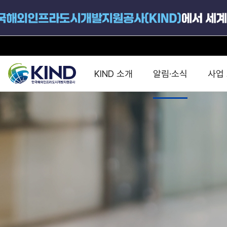
KIND 소개
알림·소식
사업
지원공고
국가별 PPP
공사개요
해외 인프라협력센터 및
진출가이드
운영
지원사업
설립목적
PPP 동향 및
해외 PPP동향 · 정책 
중소·중견기업 지원
연혁
진출전략
정책사업
비전 및 미션
해외진출 지원
사업분야
해외인프라도시개발
맞춤형 지원상담
사업모델
타당성조사(F/S)
제안서작성