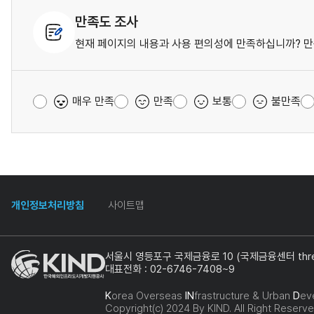
만족도 조사
현재 페이지의 내용과 사용 편의성에 만족하십니까? 만
매우 만족
만족
보통
불만족
개인정보처리방침
사이트맵
서울시 영등포구 국제금융로 10 (국제금융센터 three
대표전화 : 02-6746-7408~9
K
orea Overseas
IN
frastructure & Urban
D
ev
Copyright(c) 2024 By KIND. All Right Reserve