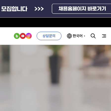
상담문의
한국어
부처 및
ESG 경영전략
인사·채용비리
관기관
신고
관리
ESG 추진체계
외기관
안심변호사
ESG 경영 선언문
익명제보시스템
구기관
1단계
(부패알리오)
환경경영방침
계자료
2단계
청탁금지법
고객서비스헌장
위반신고
ESG 추진실적
부패방지법
프라해외수출지원펀드
의견수렴
위반신고