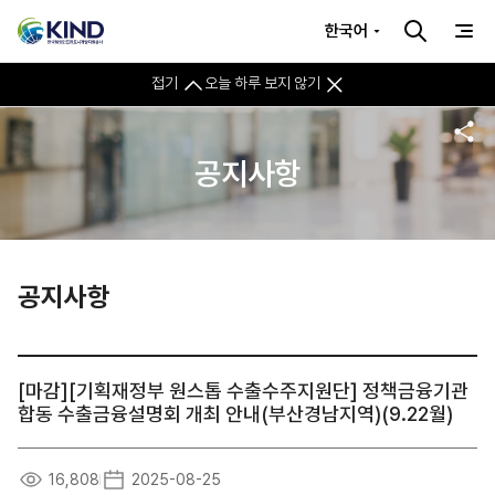
한국어
접기
오늘 하루 보지 않기
공지사항
공지사항
[마감][기획재정부 원스톱 수출수주지원단] 정책금융기관
합동 수출금융설명회 개최 안내(부산경남지역)(9.22월)
16,808
2025-08-25