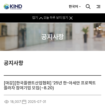
한국어
접기
오늘 하루 보지 않기
공지사항
공지사항
[마감][한국플랜트산업협회] '25년 한-아세안 프로젝트
플라자 참여기업 모집(~8.20)
18,007
2025-07-31