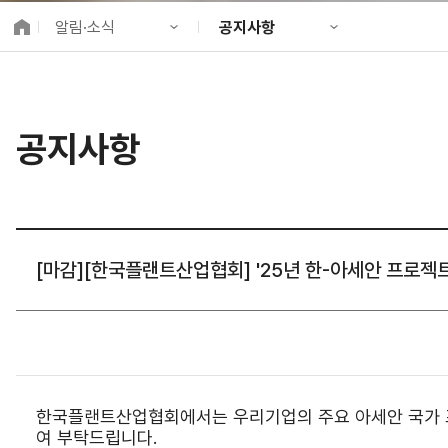
K-City Network
알림·소식
공지사항
EIPP
국제감축사업 타당
KIND 소개
공지사항
알림·소식
KIND 뉴스룸
국제협력
공지사항
사업 소개
채용정보
프로젝트 소개
정보공개
고객참여
[마감][한국플랜트산업협회] '25년 한-아세안 프로젝트
한국플랜트산업협회에서는 우리기업의 주요 아세안 국가 프
여 부탁드립니다.