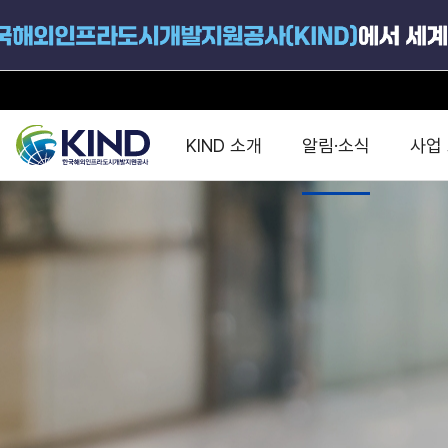
KIND 소개
알림·소식
사업
지원공고
국가별 PPP
공사개요
해외 인프라협력센터 및
진출가이드
운영
지원사업
설립목적
PPP 동향 및
해외 PPP동향 · 정책 
중소·중견기업 지원
연혁
진출전략
정책사업
비전 및 미션
해외진출 지원
사업분야
해외인프라도시개발
맞춤형 지원상담
사업모델
타당성조사(F/S)
제안서작성