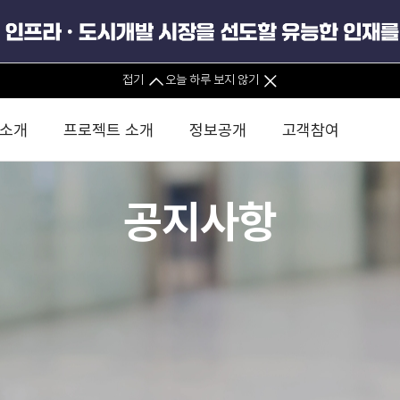
접기
오늘 하루 보지 않기
 소개
프로젝트 소개
정보공개
고객참여
공지사항
 사무소
경영진 소개
KIND 소식
전체사업
팀코리아 구성 및 사업제안
경영공시
윤리헌장
직접투자
정부
유
조직도 및 연락처
보도자료
직접투자사업
금융자문
기타
인권경영헌장
정책펀드 
분석
국
글로벌 네트워크
뉴스레터
정책펀드사업
실천서약
연
PIS 
브로슈어 · 리플렛
F/S 지원사업
이행지침
통
PIS 
홍보영상
KCN 및 EIPP 사업
인권경영 게시판
사업
GIF
카드뉴스
녹색인