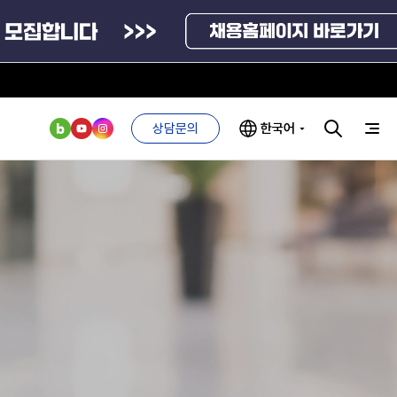
기업성장응답센터
신고내역보기
상담문의
한국어
부처 및
ESG 경영전략
인사·채용비리
관기관
신고
관리
ESG 추진체계
외기관
안심변호사
ESG 경영 선언문
익명제보시스템
구기관
1단계
(부패알리오)
환경경영방침
계자료
2단계
청탁금지법
고객서비스헌장
위반신고
ESG 추진실적
부패방지법
프라해외수출지원펀드
의견수렴
위반신고