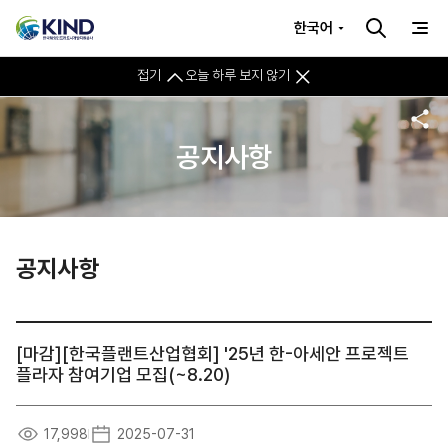
한국어
접기
오늘 하루 보지 않기
공지사항
공지사항
[마감][한국플랜트산업협회] '25년 한-아세안 프로젝트
플라자 참여기업 모집(~8.20)
17,998
2025-07-31