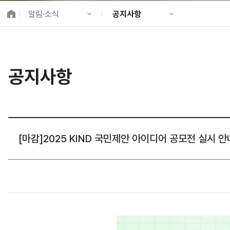
K-City Network
알림·소식
공지사항
EIPP
국제감축사업 타당
KIND 소개
공지사항
알림·소식
KIND 뉴스룸
국제협력
공지사항
사업 소개
채용정보
프로젝트 소개
정보공개
고객참여
[마감]2025 KIND 국민제안 아이디어 공모전 실시 안내 (4