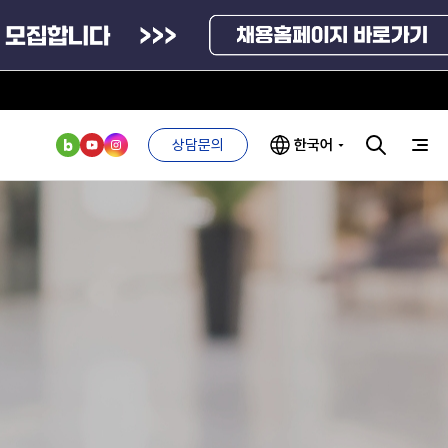
상담문의
한국어
부처 및
ESG 경영전략
인사·채용비리
관기관
신고
관리
ESG 추진체계
외기관
안심변호사
ESG 경영 선언문
익명제보시스템
구기관
1단계
(부패알리오)
환경경영방침
계자료
2단계
청탁금지법
고객서비스헌장
위반신고
ESG 추진실적
부패방지법
프라해외수출지원펀드
의견수렴
위반신고