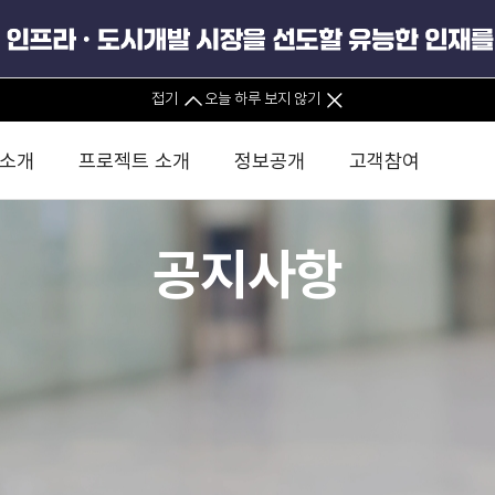
접기
오늘 하루 보지 않기
 소개
프로젝트 소개
정보공개
고객참여
공지사항
 사무소
경영진 소개
KIND 소식
전체사업
팀코리아 구성 및 사업제안
경영공시
윤리헌장
직접투자
정부
유
조직도 및 연락처
보도자료
직접투자사업
금융자문
기타
인권경영헌장
정책펀드 
분석
국
글로벌 네트워크
뉴스레터
정책펀드사업
실천서약
연
PIS 
브로슈어 · 리플렛
F/S 지원사업
이행지침
통
PIS 
홍보영상
KCN 및 EIPP 사업
인권경영 게시판
사업
GIF
카드뉴스
녹색인