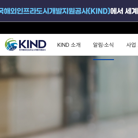
KIND 소개
알림·소식
사업
지원공고
국가별 PPP
공사개요
해외 인프라협력센터 및
진출가이드
운영
지원사업
설립목적
PPP 동향 및
해외 PPP동향 · 정책 
중소·중견기업 지원
연혁
진출전략
정책사업
비전 및 미션
해외진출 지원
사업분야
해외인프라도시개발
맞춤형 지원상담
사업모델
타당성조사(F/S)
제안서작성