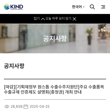
한국어
접기
오늘 하루 보지 않기
공지사항
공지사항
[마감][기획재정부 원스톱 수출수주지원단]주요 수출품목
수출규제 인증제도 설명회(충청권) 개최 안내
28,858
2025-04-25