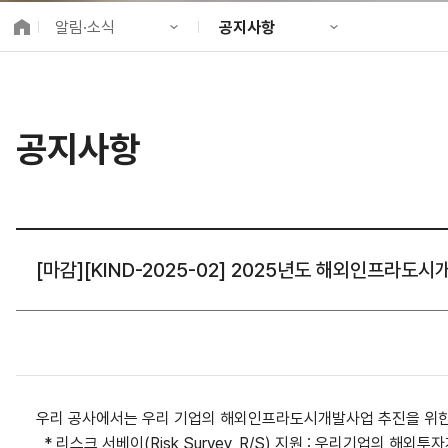
K-City Network
알림·소식
공지사항
EIPP
국제감축사업 타당
KIND 소개
공지사항
알림·소식
KIND 뉴스룸
국제협력
공지사항
사업 소개
채용정보
프로젝트 소개
정보공개
고객참여
[마감][KIND-2025-02] 2025년도 해외인프라
우리 공사에서는 우리 기업의 해외인프라도시개발사업 추진을 위한
*
리스크 서베이
(Risk Survey, R/S)
지원
:
우리기업의 해외투자