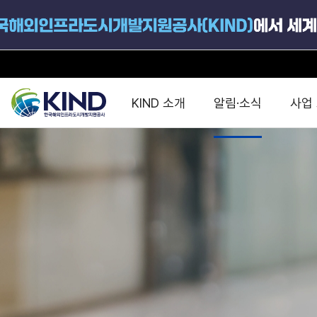
KIND 소개
알림·소식
사업
지원공고
국가별 PPP
공사개요
해외 인프라협력센터 및
진출가이드
운영
지원사업
설립목적
PPP 동향 및
해외 PPP동향 · 정책 
중소·중견기업 지원
연혁
진출전략
정책사업
비전 및 미션
해외진출 지원
사업분야
해외인프라도시개발
맞춤형 지원상담
사업모델
타당성조사(F/S)
제안서작성