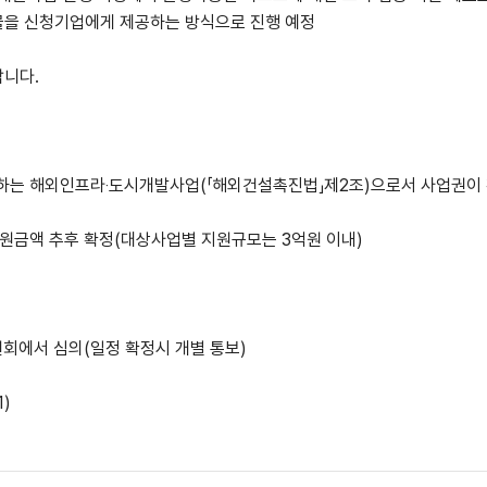
물을 신청기업에게 제공하는 방식으로 진행 예정
랍니다
.
하는 해외인프라
‧
도시개발사업
(「
해외건설촉진법
」
제
2
조
)
으로서 사업권이
지원금액 추후 확정
(
대상사업별 지원규모는
3
억원 이내
)
원회에서 심의
(
일정 확정시 개별 통보
)
1)