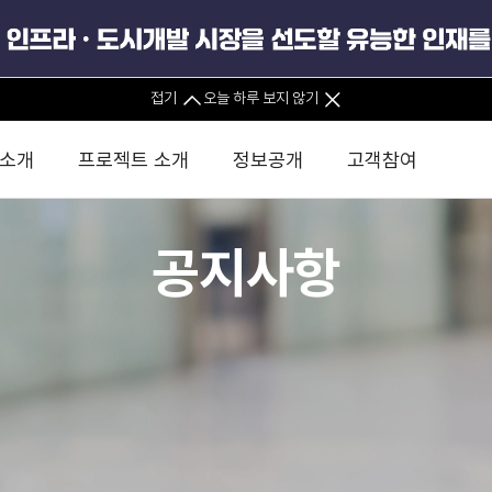
공공데이터포털
접기
오늘 하루 보지 않기
사업실명제
 소개
프로젝트 소개
정보공개
고객참여
안전경영
공지사항
 사무소
경영진 소개
KIND 소식
전체사업
팀코리아 구성 및 사업제안
경영공시
윤리헌장
직접투자
정부
유
조직도 및 연락처
보도자료
직접투자사업
금융자문
기타
인권경영헌장
정책펀드 
분석
국
글로벌 네트워크
뉴스레터
정책펀드사업
실천서약
연
PIS 
브로슈어 · 리플렛
F/S 지원사업
이행지침
통
PIS 
홍보영상
KCN 및 EIPP 사업
인권경영 게시판
사업
GIF
카드뉴스
녹색인