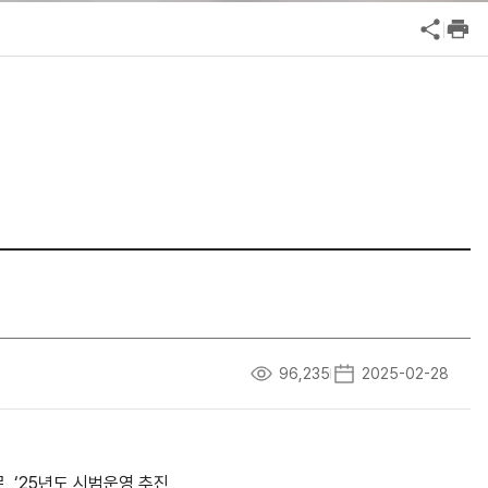
공익신고
기업성장응답센터
신고내역보기
96,235
2025-02-28
로
, ‘25
년도 시범운영 추진