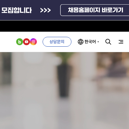
방문예약
신고센터
상담문의
한국어
인사·채용비리 신고
안심변호사 익명제보시스템(부패알리오)
청탁금지법 위반신고
부처 및
ESG 경영전략
인사·채용비리
부패방지법 위반신고
관기관
신고
관리
ESG 추진체계
공익신고
외기관
안심변호사
ESG 경영 선언문
익명제보시스템
기업성장응답센터
구기관
1단계
(부패알리오)
환경경영방침
신고내역보기
계자료
2단계
청탁금지법
고객서비스헌장
위반신고
ESG 추진실적
부패방지법
프라해외수출지원펀드
의견수렴
위반신고