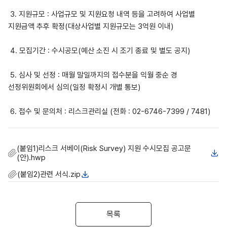
3.
지원규모
:
사업규모 및 지원요청 내역 등을 고려하여 사업별
지원금액 추후 확정
(
대상사업별 지원규모는
3
억원 이내
)
4.
모집기간
:
수시공모
(
예산 소진 시 조기 종료 및 별도 공지
)
5.
심사 및 선정
:
매월 말일까지의 접수분을 익월 중순 경
선정위원회에서 심의
(
일정 확정시 개별 통보
)
6.
접수 및 문의처
:
리스크관리실
(
전화
: 02-6746-7399 / 7481)
(붙임1)리스크 서베이(Risk Survey) 지원 수시모집 공고문
(안).hwp
(붙임2)관련 서식.zip
목록