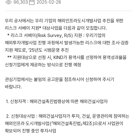
96,303
2025-02-28
우리 공사에서는 우리 기업의 해외인프라도시개발사업 추진을 위한
리스크 서베이 지원
*
대상사업을 다음과 같이 모집합니다
.
*
리스크 서베이
(Risk Survey, R/S)
지원
:
우리기업의
해외투자개발사업 진행 과정에서 발생가능한 리스크에 대한 조사
·
검증
지원 제도로
, ‘25
년도 시범운영 추진
**
지원대상으로 선정 시
, KIND
가 용역사를 선정하여 용역성과물을
신청기업에게 제공하는 방식으로 진행 예정
관심기업에서는 붙임의 공고문을 참조하시어 신청하여 주시기
바랍니다
.
1.
신청자격
:
해외건설촉진법령상에 따른 해외건설사업자
2.
신청대상사업
:
해외건설사업자가 투자
,
건설
,
운영관리에 참여하는
해외인프라
‧
도시개발사업
(「
해외건설촉진법
」
제
2
조
)
으로서 사업권이
확보되어 진행 중인 투자사업