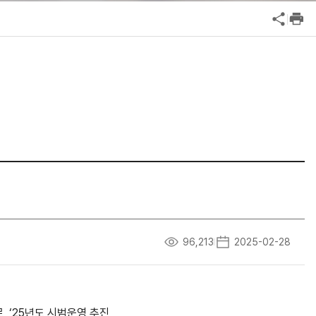
공익신고
기업성장응답센터
신고내역보기
96,213
2025-02-28
로
, ‘25
년도 시범운영 추진