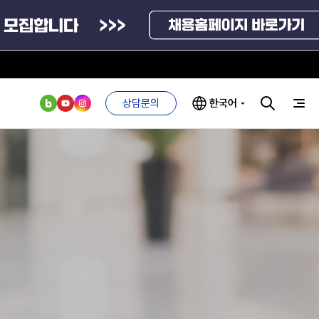
방문예약
신고센터
상담문의
한국어
인사·채용비리 신고
안심변호사 익명제보시스템(부패알리오)
청탁금지법 위반신고
부처 및
ESG 경영전략
인사·채용비리
부패방지법 위반신고
관기관
신고
관리
ESG 추진체계
공익신고
외기관
안심변호사
ESG 경영 선언문
익명제보시스템
기업성장응답센터
구기관
1단계
(부패알리오)
환경경영방침
신고내역보기
계자료
2단계
청탁금지법
고객서비스헌장
위반신고
ESG 추진실적
부패방지법
프라해외수출지원펀드
의견수렴
위반신고