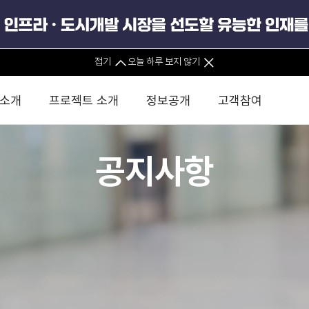
공공데이터포털
접기
오늘 하루 보지 않기
사업실명제
 소개
프로젝트 소개
정보공개
고객참여
안전경영
공지사항
 사무소
경영진 소개
KIND 소식
전체사업
팀코리아 구성 및 사업제안
경영공시
윤리헌장
직접투자
정부
유
조직도 및 연락처
보도자료
직접투자사업
금융자문
기타
인권경영헌장
정책펀드 
분석
국
글로벌 네트워크
뉴스레터
정책펀드사업
실천서약
연
PIS 
브로슈어 · 리플렛
F/S 지원사업
이행지침
통
PIS 
홍보영상
KCN 및 EIPP 사업
인권경영 게시판
사업
GIF
카드뉴스
녹색인