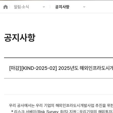
K-City Network
알림·소식
공지사항
EIPP
국제감축사업 타당
KIND 소개
공지사항
알림·소식
KIND 뉴스룸
국제협력
공지사항
사업 소개
채용정보
프로젝트 소개
정보공개
고객참여
[마감][KIND-2025-02] 2025년도 해외인프라
우리 공사에서는 우리 기업의 해외인프라도시개발사업 추진을 위한
*
리스크 서베이
(Risk Survey, R/S)
지원
:
우리기업의 해외투자