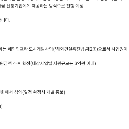
물을 신청기업에게 제공하는 방식으로 진행 예정
랍니다
.
하는 해외인프라
‧
도시개발사업
(「
해외건설촉진법
」
제
2
조
)
으로서 사업권이
지원금액 추후 확정
(
대상사업별 지원규모는
3
억원 이내
)
원회에서 심의
(
일정 확정시 개별 통보
)
1)