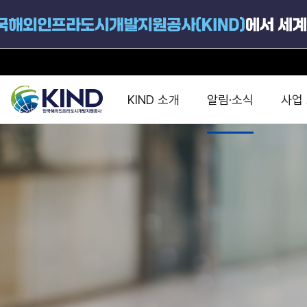
KIND 소개
알림·소식
사업
지원공고
국가별 PPP
공사개요
해외 인프라협력센터 및
진출가이드
운영
지원사업
설립목적
PPP 동향 및
해외 PPP동향 · 정책 
중소·중견기업 지원
연혁
진출전략
정책사업
비전 및 미션
해외진출 지원
사업분야
해외인프라도시개발
맞춤형 지원상담
사업모델
타당성조사(F/S)
제안서작성